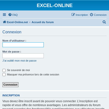
EXCEL-ONLINE
FAQ
Inscription
Connexion
R
Excel-Online.net
Accueil du forum
e
Connexion
c
h
Nom d’utilisateur :
e
r
Mot de passe :
c
J’ai oublié mon mot de passe
h
e
Se souvenir de moi
Masquer ma présence lors de cette session
r
INSCRIPTION
Vous devez être inscrit avant de pouvoir vous connecter. L’inscription est
rapide et vous offre de nombreux avantages. Les administrateurs du forum
peuvent accorder des fonctionnalités supplémentaires aux utilisateurs inscrits.