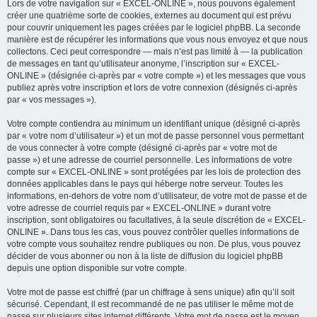
Lors de votre navigation sur « EXCEL-ONLINE », nous pouvons également
créer une quatrième sorte de cookies, externes au document qui est prévu
pour couvrir uniquement les pages créées par le logiciel phpBB. La seconde
manière est de récupérer les informations que vous nous envoyez et que nous
collectons. Ceci peut correspondre — mais n’est pas limité à — la publication
de messages en tant qu’utilisateur anonyme, l’inscription sur « EXCEL-
ONLINE » (désignée ci-après par « votre compte ») et les messages que vous
publiez après votre inscription et lors de votre connexion (désignés ci-après
par « vos messages »).
Votre compte contiendra au minimum un identifiant unique (désigné ci-après
par « votre nom d’utilisateur ») et un mot de passe personnel vous permettant
de vous connecter à votre compte (désigné ci-après par « votre mot de
passe ») et une adresse de courriel personnelle. Les informations de votre
compte sur « EXCEL-ONLINE » sont protégées par les lois de protection des
données applicables dans le pays qui héberge notre serveur. Toutes les
informations, en-dehors de votre nom d’utilisateur, de votre mot de passe et de
votre adresse de courriel requis par « EXCEL-ONLINE » durant votre
inscription, sont obligatoires ou facultatives, à la seule discrétion de « EXCEL-
ONLINE ». Dans tous les cas, vous pouvez contrôler quelles informations de
votre compte vous souhaitez rendre publiques ou non. De plus, vous pouvez
décider de vous abonner ou non à la liste de diffusion du logiciel phpBB
depuis une option disponible sur votre compte.
Votre mot de passe est chiffré (par un chiffrage à sens unique) afin qu’il soit
sécurisé. Cependant, il est recommandé de ne pas utiliser le même mot de
passe sur plusieurs sites internet différents. Votre mot de passe est le moyen