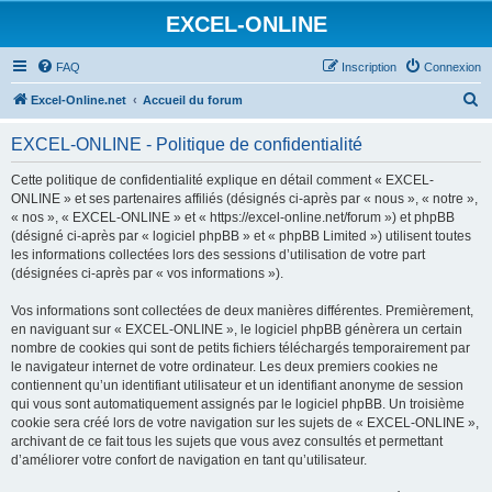
EXCEL-ONLINE
FAQ
Inscription
Connexion
R
Excel-Online.net
Accueil du forum
e
EXCEL-ONLINE - Politique de confidentialité
c
h
Cette politique de confidentialité explique en détail comment « EXCEL-
ONLINE » et ses partenaires affiliés (désignés ci-après par « nous », « notre »,
e
« nos », « EXCEL-ONLINE » et « https://excel-online.net/forum ») et phpBB
r
(désigné ci-après par « logiciel phpBB » et « phpBB Limited ») utilisent toutes
les informations collectées lors des sessions d’utilisation de votre part
c
(désignées ci-après par « vos informations »).
h
Vos informations sont collectées de deux manières différentes. Premièrement,
e
en naviguant sur « EXCEL-ONLINE », le logiciel phpBB génèrera un certain
r
nombre de cookies qui sont de petits fichiers téléchargés temporairement par
le navigateur internet de votre ordinateur. Les deux premiers cookies ne
contiennent qu’un identifiant utilisateur et un identifiant anonyme de session
qui vous sont automatiquement assignés par le logiciel phpBB. Un troisième
cookie sera créé lors de votre navigation sur les sujets de « EXCEL-ONLINE »,
archivant de ce fait tous les sujets que vous avez consultés et permettant
d’améliorer votre confort de navigation en tant qu’utilisateur.