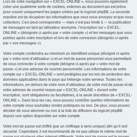
Lors de votre navigation sur « EXCEL-ONLINE », nous pouvons également
créer une quatrième sorte de cookies, externes au document qui est prévu
pour couvrir uniquement les pages créées par le logiciel phpBB. La seconde
manière est de récupérer les informations que vous nous envoyez et que nous
collectons. Ceci peut correspondre — mais n’est pas limité à — la publication
de messages en tant qu’utilisateur anonyme, l’inscription sur « EXCEL-
ONLINE » (désignée ci-après par « votre compte ») et les messages que vous
publiez après votre inscription et lors de votre connexion (désignés ci-après
par « vos messages »).
Votre compte contiendra au minimum un identifiant unique (désigné ci-après
par « votre nom d’utilisateur ») et un mot de passe personnel vous permettant
de vous connecter à votre compte (désigné ci-après par « votre mot de
passe ») et une adresse de courriel personnelle. Les informations de votre
compte sur « EXCEL-ONLINE » sont protégées par les lois de protection des
données applicables dans le pays qui héberge notre serveur. Toutes les
informations, en-dehors de votre nom d’utilisateur, de votre mot de passe et de
votre adresse de courriel requis par « EXCEL-ONLINE » durant votre
inscription, sont obligatoires ou facultatives, à la seule discrétion de « EXCEL-
ONLINE ». Dans tous les cas, vous pouvez contrôler quelles informations de
votre compte vous souhaitez rendre publiques ou non. De plus, vous pouvez
décider de vous abonner ou non à la liste de diffusion du logiciel phpBB
depuis une option disponible sur votre compte.
Votre mot de passe est chiffré (par un chiffrage à sens unique) afin qu’il soit
sécurisé. Cependant, il est recommandé de ne pas utiliser le même mot de
passe sur plusieurs sites internet différents. Votre mot de passe est le moyen