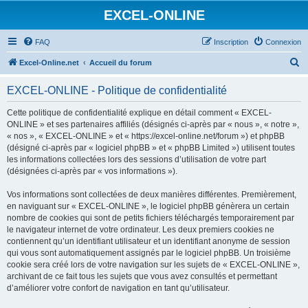
EXCEL-ONLINE
FAQ
Inscription
Connexion
R
Excel-Online.net
Accueil du forum
e
EXCEL-ONLINE - Politique de confidentialité
c
h
Cette politique de confidentialité explique en détail comment « EXCEL-
ONLINE » et ses partenaires affiliés (désignés ci-après par « nous », « notre »,
e
« nos », « EXCEL-ONLINE » et « https://excel-online.net/forum ») et phpBB
r
(désigné ci-après par « logiciel phpBB » et « phpBB Limited ») utilisent toutes
les informations collectées lors des sessions d’utilisation de votre part
c
(désignées ci-après par « vos informations »).
h
Vos informations sont collectées de deux manières différentes. Premièrement,
e
en naviguant sur « EXCEL-ONLINE », le logiciel phpBB génèrera un certain
r
nombre de cookies qui sont de petits fichiers téléchargés temporairement par
le navigateur internet de votre ordinateur. Les deux premiers cookies ne
contiennent qu’un identifiant utilisateur et un identifiant anonyme de session
qui vous sont automatiquement assignés par le logiciel phpBB. Un troisième
cookie sera créé lors de votre navigation sur les sujets de « EXCEL-ONLINE »,
archivant de ce fait tous les sujets que vous avez consultés et permettant
d’améliorer votre confort de navigation en tant qu’utilisateur.