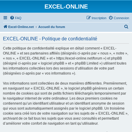
EXCEL-ONLINE
FAQ
Inscription
Connexion
R
Excel-Online.net
Accueil du forum
e
EXCEL-ONLINE - Politique de confidentialité
c
h
Cette politique de confidentialité explique en détail comment « EXCEL-
ONLINE » et ses partenaires affiliés (désignés ci-après par « nous », « notre »,
e
« nos », « EXCEL-ONLINE » et « https://excel-online.net/forum ») et phpBB
r
(désigné ci-après par « logiciel phpBB » et « phpBB Limited ») utilisent toutes
les informations collectées lors des sessions d’utilisation de votre part
c
(désignées ci-après par « vos informations »).
h
Vos informations sont collectées de deux manières différentes. Premièrement,
e
en naviguant sur « EXCEL-ONLINE », le logiciel phpBB génèrera un certain
r
nombre de cookies qui sont de petits fichiers téléchargés temporairement par
le navigateur internet de votre ordinateur. Les deux premiers cookies ne
contiennent qu’un identifiant utilisateur et un identifiant anonyme de session
qui vous sont automatiquement assignés par le logiciel phpBB. Un troisième
cookie sera créé lors de votre navigation sur les sujets de « EXCEL-ONLINE »,
archivant de ce fait tous les sujets que vous avez consultés et permettant
d’améliorer votre confort de navigation en tant qu’utilisateur.