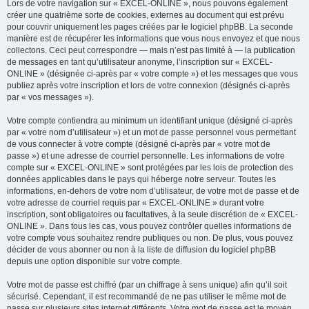
Lors de votre navigation sur « EXCEL-ONLINE », nous pouvons également
créer une quatrième sorte de cookies, externes au document qui est prévu
pour couvrir uniquement les pages créées par le logiciel phpBB. La seconde
manière est de récupérer les informations que vous nous envoyez et que nous
collectons. Ceci peut correspondre — mais n’est pas limité à — la publication
de messages en tant qu’utilisateur anonyme, l’inscription sur « EXCEL-
ONLINE » (désignée ci-après par « votre compte ») et les messages que vous
publiez après votre inscription et lors de votre connexion (désignés ci-après
par « vos messages »).
Votre compte contiendra au minimum un identifiant unique (désigné ci-après
par « votre nom d’utilisateur ») et un mot de passe personnel vous permettant
de vous connecter à votre compte (désigné ci-après par « votre mot de
passe ») et une adresse de courriel personnelle. Les informations de votre
compte sur « EXCEL-ONLINE » sont protégées par les lois de protection des
données applicables dans le pays qui héberge notre serveur. Toutes les
informations, en-dehors de votre nom d’utilisateur, de votre mot de passe et de
votre adresse de courriel requis par « EXCEL-ONLINE » durant votre
inscription, sont obligatoires ou facultatives, à la seule discrétion de « EXCEL-
ONLINE ». Dans tous les cas, vous pouvez contrôler quelles informations de
votre compte vous souhaitez rendre publiques ou non. De plus, vous pouvez
décider de vous abonner ou non à la liste de diffusion du logiciel phpBB
depuis une option disponible sur votre compte.
Votre mot de passe est chiffré (par un chiffrage à sens unique) afin qu’il soit
sécurisé. Cependant, il est recommandé de ne pas utiliser le même mot de
passe sur plusieurs sites internet différents. Votre mot de passe est le moyen