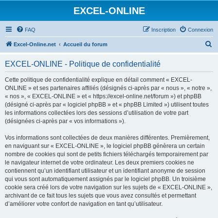
EXCEL-ONLINE
FAQ
Inscription
Connexion
R
Excel-Online.net
Accueil du forum
e
EXCEL-ONLINE - Politique de confidentialité
c
h
Cette politique de confidentialité explique en détail comment « EXCEL-
ONLINE » et ses partenaires affiliés (désignés ci-après par « nous », « notre »,
e
« nos », « EXCEL-ONLINE » et « https://excel-online.net/forum ») et phpBB
r
(désigné ci-après par « logiciel phpBB » et « phpBB Limited ») utilisent toutes
les informations collectées lors des sessions d’utilisation de votre part
c
(désignées ci-après par « vos informations »).
h
Vos informations sont collectées de deux manières différentes. Premièrement,
e
en naviguant sur « EXCEL-ONLINE », le logiciel phpBB génèrera un certain
r
nombre de cookies qui sont de petits fichiers téléchargés temporairement par
le navigateur internet de votre ordinateur. Les deux premiers cookies ne
contiennent qu’un identifiant utilisateur et un identifiant anonyme de session
qui vous sont automatiquement assignés par le logiciel phpBB. Un troisième
cookie sera créé lors de votre navigation sur les sujets de « EXCEL-ONLINE »,
archivant de ce fait tous les sujets que vous avez consultés et permettant
d’améliorer votre confort de navigation en tant qu’utilisateur.