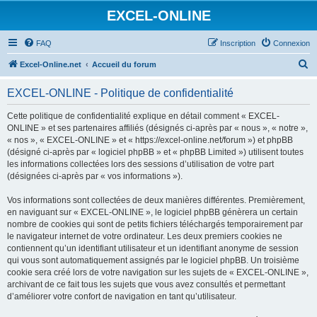
EXCEL-ONLINE
FAQ
Inscription
Connexion
R
Excel-Online.net
Accueil du forum
e
EXCEL-ONLINE - Politique de confidentialité
c
h
Cette politique de confidentialité explique en détail comment « EXCEL-
ONLINE » et ses partenaires affiliés (désignés ci-après par « nous », « notre »,
e
« nos », « EXCEL-ONLINE » et « https://excel-online.net/forum ») et phpBB
r
(désigné ci-après par « logiciel phpBB » et « phpBB Limited ») utilisent toutes
les informations collectées lors des sessions d’utilisation de votre part
c
(désignées ci-après par « vos informations »).
h
Vos informations sont collectées de deux manières différentes. Premièrement,
e
en naviguant sur « EXCEL-ONLINE », le logiciel phpBB génèrera un certain
r
nombre de cookies qui sont de petits fichiers téléchargés temporairement par
le navigateur internet de votre ordinateur. Les deux premiers cookies ne
contiennent qu’un identifiant utilisateur et un identifiant anonyme de session
qui vous sont automatiquement assignés par le logiciel phpBB. Un troisième
cookie sera créé lors de votre navigation sur les sujets de « EXCEL-ONLINE »,
archivant de ce fait tous les sujets que vous avez consultés et permettant
d’améliorer votre confort de navigation en tant qu’utilisateur.