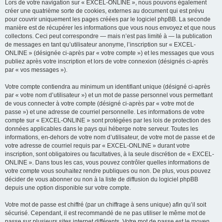
Lors de votre navigation sur « EXCEL-ONLINE », nous pouvons également
créer une quatrième sorte de cookies, externes au document qui est prévu
pour couvrir uniquement les pages créées par le logiciel phpBB. La seconde
manière est de récupérer les informations que vous nous envoyez et que nous
collectons. Ceci peut correspondre — mais n’est pas limité à — la publication
de messages en tant qu’utilisateur anonyme, l’inscription sur « EXCEL-
ONLINE » (désignée ci-après par « votre compte ») et les messages que vous
publiez après votre inscription et lors de votre connexion (désignés ci-après
par « vos messages »).
Votre compte contiendra au minimum un identifiant unique (désigné ci-après
par « votre nom d’utilisateur ») et un mot de passe personnel vous permettant
de vous connecter à votre compte (désigné ci-après par « votre mot de
passe ») et une adresse de courriel personnelle. Les informations de votre
compte sur « EXCEL-ONLINE » sont protégées par les lois de protection des
données applicables dans le pays qui héberge notre serveur. Toutes les
informations, en-dehors de votre nom d’utilisateur, de votre mot de passe et de
votre adresse de courriel requis par « EXCEL-ONLINE » durant votre
inscription, sont obligatoires ou facultatives, à la seule discrétion de « EXCEL-
ONLINE ». Dans tous les cas, vous pouvez contrôler quelles informations de
votre compte vous souhaitez rendre publiques ou non. De plus, vous pouvez
décider de vous abonner ou non à la liste de diffusion du logiciel phpBB
depuis une option disponible sur votre compte.
Votre mot de passe est chiffré (par un chiffrage à sens unique) afin qu’il soit
sécurisé. Cependant, il est recommandé de ne pas utiliser le même mot de
passe sur plusieurs sites internet différents. Votre mot de passe est le moyen