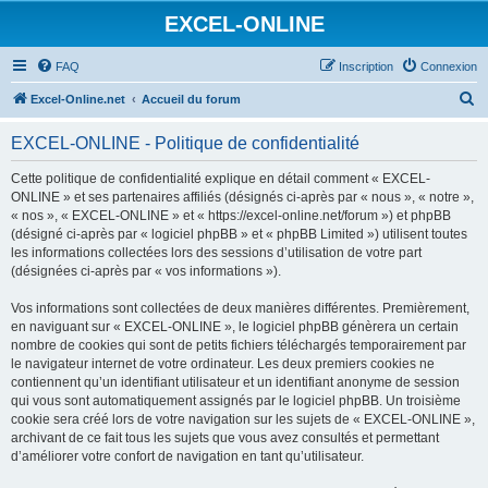
EXCEL-ONLINE
FAQ
Inscription
Connexion
R
Excel-Online.net
Accueil du forum
e
EXCEL-ONLINE - Politique de confidentialité
c
h
Cette politique de confidentialité explique en détail comment « EXCEL-
ONLINE » et ses partenaires affiliés (désignés ci-après par « nous », « notre »,
e
« nos », « EXCEL-ONLINE » et « https://excel-online.net/forum ») et phpBB
r
(désigné ci-après par « logiciel phpBB » et « phpBB Limited ») utilisent toutes
les informations collectées lors des sessions d’utilisation de votre part
c
(désignées ci-après par « vos informations »).
h
Vos informations sont collectées de deux manières différentes. Premièrement,
e
en naviguant sur « EXCEL-ONLINE », le logiciel phpBB génèrera un certain
r
nombre de cookies qui sont de petits fichiers téléchargés temporairement par
le navigateur internet de votre ordinateur. Les deux premiers cookies ne
contiennent qu’un identifiant utilisateur et un identifiant anonyme de session
qui vous sont automatiquement assignés par le logiciel phpBB. Un troisième
cookie sera créé lors de votre navigation sur les sujets de « EXCEL-ONLINE »,
archivant de ce fait tous les sujets que vous avez consultés et permettant
d’améliorer votre confort de navigation en tant qu’utilisateur.