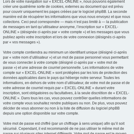
Lors de votre navigation sur « EXCEL-ONLINE », nous pouvons également
créer une quatrième sorte de cookies, externes au document qui est prévu
pour couvrir uniquement les pages créées par le logiciel phpBB. La seconde
manière est de récupérer les informations que vous nous envoyez et que nous
collectons. Ceci peut correspondre — mais n’est pas limité à — la publication
de messages en tant qu’utilisateur anonyme, l’inscription sur « EXCEL-
ONLINE » (désignée ci-après par « votre compte ») et les messages que vous
publiez après votre inscription et lors de votre connexion (désignés ci-après
par « vos messages »).
Votre compte contiendra au minimum un identifiant unique (désigné ci-après
par « votre nom d’utilisateur ») et un mot de passe personnel vous permettant
de vous connecter à votre compte (désigné ci-après par « votre mot de
passe ») et une adresse de courriel personnelle. Les informations de votre
compte sur « EXCEL-ONLINE » sont protégées par les lois de protection des
données applicables dans le pays qui héberge notre serveur. Toutes les
informations, en-dehors de votre nom d’utilisateur, de votre mot de passe et de
votre adresse de courriel requis par « EXCEL-ONLINE » durant votre
inscription, sont obligatoires ou facultatives, à la seule discrétion de « EXCEL-
ONLINE ». Dans tous les cas, vous pouvez contrôler quelles informations de
votre compte vous souhaitez rendre publiques ou non. De plus, vous pouvez
décider de vous abonner ou non à la liste de diffusion du logiciel phpBB
depuis une option disponible sur votre compte.
Votre mot de passe est chiffré (par un chiffrage à sens unique) afin qu’il soit
sécurisé. Cependant, il est recommandé de ne pas utiliser le même mot de
passe sur plusieurs sites internet différents. Votre mot de passe est le moyen