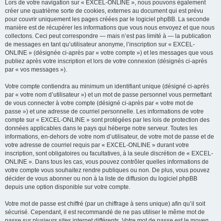
Lors de votre navigation sur « EXCEL-ONLINE », nous pouvons également
créer une quatrième sorte de cookies, externes au document qui est prévu
pour couvrir uniquement les pages créées par le logiciel phpBB. La seconde
manière est de récupérer les informations que vous nous envoyez et que nous
collectons. Ceci peut correspondre — mais n’est pas limité à — la publication
de messages en tant qu’utilisateur anonyme, l’inscription sur « EXCEL-
ONLINE » (désignée ci-après par « votre compte ») et les messages que vous
publiez après votre inscription et lors de votre connexion (désignés ci-après
par « vos messages »).
Votre compte contiendra au minimum un identifiant unique (désigné ci-après
par « votre nom d’utilisateur ») et un mot de passe personnel vous permettant
de vous connecter à votre compte (désigné ci-après par « votre mot de
passe ») et une adresse de courriel personnelle. Les informations de votre
compte sur « EXCEL-ONLINE » sont protégées par les lois de protection des
données applicables dans le pays qui héberge notre serveur. Toutes les
informations, en-dehors de votre nom d’utilisateur, de votre mot de passe et de
votre adresse de courriel requis par « EXCEL-ONLINE » durant votre
inscription, sont obligatoires ou facultatives, à la seule discrétion de « EXCEL-
ONLINE ». Dans tous les cas, vous pouvez contrôler quelles informations de
votre compte vous souhaitez rendre publiques ou non. De plus, vous pouvez
décider de vous abonner ou non à la liste de diffusion du logiciel phpBB
depuis une option disponible sur votre compte.
Votre mot de passe est chiffré (par un chiffrage à sens unique) afin qu’il soit
sécurisé. Cependant, il est recommandé de ne pas utiliser le même mot de
passe sur plusieurs sites internet différents. Votre mot de passe est le moyen