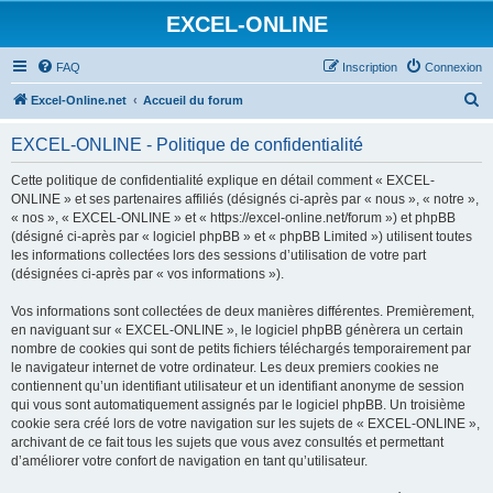
EXCEL-ONLINE
FAQ
Inscription
Connexion
R
Excel-Online.net
Accueil du forum
e
EXCEL-ONLINE - Politique de confidentialité
c
h
Cette politique de confidentialité explique en détail comment « EXCEL-
ONLINE » et ses partenaires affiliés (désignés ci-après par « nous », « notre »,
e
« nos », « EXCEL-ONLINE » et « https://excel-online.net/forum ») et phpBB
r
(désigné ci-après par « logiciel phpBB » et « phpBB Limited ») utilisent toutes
les informations collectées lors des sessions d’utilisation de votre part
c
(désignées ci-après par « vos informations »).
h
Vos informations sont collectées de deux manières différentes. Premièrement,
e
en naviguant sur « EXCEL-ONLINE », le logiciel phpBB génèrera un certain
r
nombre de cookies qui sont de petits fichiers téléchargés temporairement par
le navigateur internet de votre ordinateur. Les deux premiers cookies ne
contiennent qu’un identifiant utilisateur et un identifiant anonyme de session
qui vous sont automatiquement assignés par le logiciel phpBB. Un troisième
cookie sera créé lors de votre navigation sur les sujets de « EXCEL-ONLINE »,
archivant de ce fait tous les sujets que vous avez consultés et permettant
d’améliorer votre confort de navigation en tant qu’utilisateur.