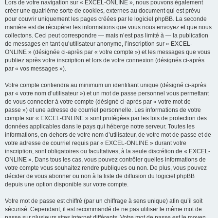
Lors de votre navigation sur « EXCEL-ONLINE », nous pouvons également
créer une quatrième sorte de cookies, externes au document qui est prévu
pour couvrir uniquement les pages créées par le logiciel phpBB. La seconde
manière est de récupérer les informations que vous nous envoyez et que nous
collectons. Ceci peut correspondre — mais n’est pas limité à — la publication
de messages en tant qu’utilisateur anonyme, l’inscription sur « EXCEL-
ONLINE » (désignée ci-après par « votre compte ») et les messages que vous
publiez après votre inscription et lors de votre connexion (désignés ci-après
par « vos messages »).
Votre compte contiendra au minimum un identifiant unique (désigné ci-après
par « votre nom d’utilisateur ») et un mot de passe personnel vous permettant
de vous connecter à votre compte (désigné ci-après par « votre mot de
passe ») et une adresse de courriel personnelle. Les informations de votre
compte sur « EXCEL-ONLINE » sont protégées par les lois de protection des
données applicables dans le pays qui héberge notre serveur. Toutes les
informations, en-dehors de votre nom d’utilisateur, de votre mot de passe et de
votre adresse de courriel requis par « EXCEL-ONLINE » durant votre
inscription, sont obligatoires ou facultatives, à la seule discrétion de « EXCEL-
ONLINE ». Dans tous les cas, vous pouvez contrôler quelles informations de
votre compte vous souhaitez rendre publiques ou non. De plus, vous pouvez
décider de vous abonner ou non à la liste de diffusion du logiciel phpBB
depuis une option disponible sur votre compte.
Votre mot de passe est chiffré (par un chiffrage à sens unique) afin qu’il soit
sécurisé. Cependant, il est recommandé de ne pas utiliser le même mot de
passe sur plusieurs sites internet différents. Votre mot de passe est le moyen