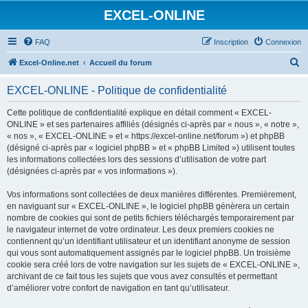
EXCEL-ONLINE
FAQ
Inscription
Connexion
R
Excel-Online.net
Accueil du forum
e
EXCEL-ONLINE - Politique de confidentialité
c
h
Cette politique de confidentialité explique en détail comment « EXCEL-
ONLINE » et ses partenaires affiliés (désignés ci-après par « nous », « notre »,
e
« nos », « EXCEL-ONLINE » et « https://excel-online.net/forum ») et phpBB
r
(désigné ci-après par « logiciel phpBB » et « phpBB Limited ») utilisent toutes
les informations collectées lors des sessions d’utilisation de votre part
c
(désignées ci-après par « vos informations »).
h
Vos informations sont collectées de deux manières différentes. Premièrement,
e
en naviguant sur « EXCEL-ONLINE », le logiciel phpBB génèrera un certain
r
nombre de cookies qui sont de petits fichiers téléchargés temporairement par
le navigateur internet de votre ordinateur. Les deux premiers cookies ne
contiennent qu’un identifiant utilisateur et un identifiant anonyme de session
qui vous sont automatiquement assignés par le logiciel phpBB. Un troisième
cookie sera créé lors de votre navigation sur les sujets de « EXCEL-ONLINE »,
archivant de ce fait tous les sujets que vous avez consultés et permettant
d’améliorer votre confort de navigation en tant qu’utilisateur.