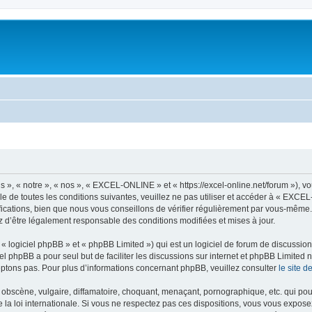
, « notre », « nos », « EXCEL-ONLINE » et « https://excel-online.net/forum »), v
e de toutes les conditions suivantes, veuillez ne pas utiliser et accéder à « EXC
cations, bien que nous vous conseillons de vérifier régulièrement par vous-même.
z d’être légalement responsable des conditions modifiées et mises à jour.
 logiciel phpBB » et « phpBB Limited ») qui est un logiciel de forum de discussio
iel phpBB a pour seul but de faciliter les discussions sur internet et phpBB Limit
ptons pas. Pour plus d’informations concernant phpBB, veuillez consulter
le site 
obscène, vulgaire, diffamatoire, choquant, menaçant, pornographique, etc. qui pourr
a loi internationale. Si vous ne respectez pas ces dispositions, vous vous expose