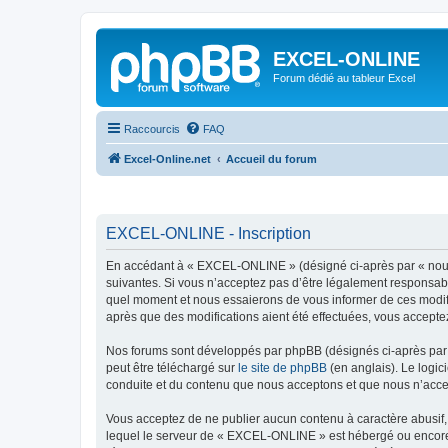
EXCEL-ONLINE
Forum dédié au tableur Excel
Raccourcis
FAQ
Excel-Online.net
Accueil du forum
EXCEL-ONLINE - Inscription
En accédant à « EXCEL-ONLINE » (désigné ci-après par « nous »
suivantes. Si vous n’acceptez pas d’être légalement responsabl
quel moment et nous essaierons de vous informer de ces modifi
après que des modifications aient été effectuées, vous accepte
Nos forums sont développés par phpBB (désignés ci-après par «
peut être téléchargé sur
le site de phpBB
(en anglais). Le logic
conduite et du contenu que nous acceptons et que nous n’acce
Vous acceptez de ne publier aucun contenu à caractère abusif, 
lequel le serveur de « EXCEL-ONLINE » est hébergé ou encore l