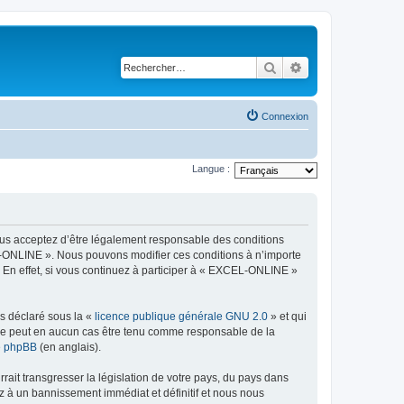
Rechercher
Recherche avancé
Connexion
Langue :
ous acceptez d’être légalement responsable des conditions
EL-ONLINE ». Nous pouvons modifier ces conditions à n’importe
 En effet, si vous continuez à participer à « EXCEL-ONLINE »
ns déclaré sous la «
licence publique générale GNU 2.0
» et qui
ed ne peut en aucun cas être tenu comme responsable de la
de phpBB
(en anglais).
ait transgresser la législation de votre pays, du pays dans
z à un bannissement immédiat et définitif et nous nous