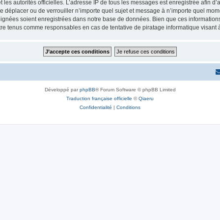
 et les autorités officielles. L’adresse IP de tous les messages est enregistrée afin 
e déplacer ou de verrouiller n’importe quel sujet et message à n’importe quel momen
ignées soient enregistrées dans notre base de données. Bien que ces informations n
re tenus comme responsables en cas de tentative de piratage informatique visant
Développé par
phpBB
® Forum Software © phpBB Limited
Traduction française officielle
©
Qiaeru
Confidentialité
|
Conditions