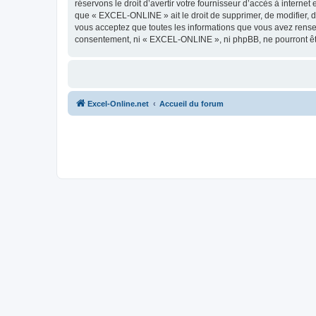
réservons le droit d’avertir votre fournisseur d’accès à internet
que « EXCEL-ONLINE » ait le droit de supprimer, de modifier, d
vous acceptez que toutes les informations que vous avez rense
consentement, ni « EXCEL-ONLINE », ni phpBB, ne pourront êt
Excel-Online.net
Accueil du forum