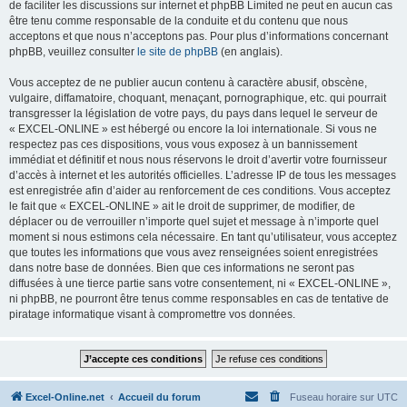
de faciliter les discussions sur internet et phpBB Limited ne peut en aucun cas
être tenu comme responsable de la conduite et du contenu que nous
acceptons et que nous n’acceptons pas. Pour plus d’informations concernant
phpBB, veuillez consulter
le site de phpBB
(en anglais).
Vous acceptez de ne publier aucun contenu à caractère abusif, obscène,
vulgaire, diffamatoire, choquant, menaçant, pornographique, etc. qui pourrait
transgresser la législation de votre pays, du pays dans lequel le serveur de
« EXCEL-ONLINE » est hébergé ou encore la loi internationale. Si vous ne
respectez pas ces dispositions, vous vous exposez à un bannissement
immédiat et définitif et nous nous réservons le droit d’avertir votre fournisseur
d’accès à internet et les autorités officielles. L’adresse IP de tous les messages
est enregistrée afin d’aider au renforcement de ces conditions. Vous acceptez
le fait que « EXCEL-ONLINE » ait le droit de supprimer, de modifier, de
déplacer ou de verrouiller n’importe quel sujet et message à n’importe quel
moment si nous estimons cela nécessaire. En tant qu’utilisateur, vous acceptez
que toutes les informations que vous avez renseignées soient enregistrées
dans notre base de données. Bien que ces informations ne seront pas
diffusées à une tierce partie sans votre consentement, ni « EXCEL-ONLINE »,
ni phpBB, ne pourront être tenus comme responsables en cas de tentative de
piratage informatique visant à compromettre vos données.
Excel-Online.net
Accueil du forum
Fuseau horaire sur
UTC