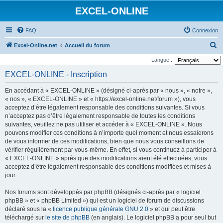
EXCEL-ONLINE
FAQ
Connexion
R
Excel-Online.net
Accueil du forum
e
Langue :
c
EXCEL-ONLINE - Inscription
h
En accédant à « EXCEL-ONLINE » (désigné ci-après par « nous », « notre »,
e
« nos », « EXCEL-ONLINE » et « https://excel-online.net/forum »), vous
r
acceptez d’être légalement responsable des conditions suivantes. Si vous
n’acceptez pas d’être légalement responsable de toutes les conditions
c
suivantes, veuillez ne pas utiliser et accéder à « EXCEL-ONLINE ». Nous
h
pouvons modifier ces conditions à n’importe quel moment et nous essaierons
e
de vous informer de ces modifications, bien que nous vous conseillons de
vérifier régulièrement par vous-même. En effet, si vous continuez à participer à
r
« EXCEL-ONLINE » après que des modifications aient été effectuées, vous
acceptez d’être légalement responsable des conditions modifiées et mises à
jour.
Nos forums sont développés par phpBB (désignés ci-après par « logiciel
phpBB » et « phpBB Limited ») qui est un logiciel de forum de discussions
déclaré sous la «
licence publique générale GNU 2.0
» et qui peut être
téléchargé sur
le site de phpBB
(en anglais). Le logiciel phpBB a pour seul but