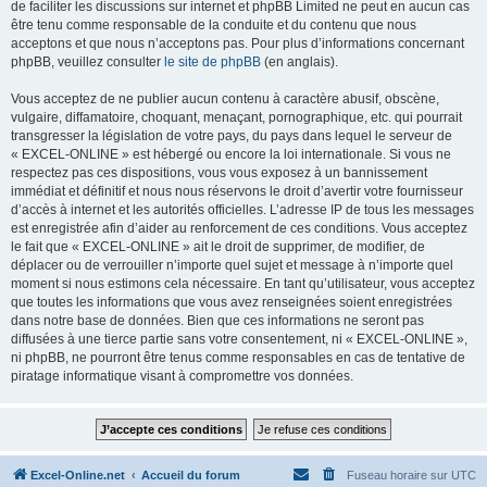
de faciliter les discussions sur internet et phpBB Limited ne peut en aucun cas
être tenu comme responsable de la conduite et du contenu que nous
acceptons et que nous n’acceptons pas. Pour plus d’informations concernant
phpBB, veuillez consulter
le site de phpBB
(en anglais).
Vous acceptez de ne publier aucun contenu à caractère abusif, obscène,
vulgaire, diffamatoire, choquant, menaçant, pornographique, etc. qui pourrait
transgresser la législation de votre pays, du pays dans lequel le serveur de
« EXCEL-ONLINE » est hébergé ou encore la loi internationale. Si vous ne
respectez pas ces dispositions, vous vous exposez à un bannissement
immédiat et définitif et nous nous réservons le droit d’avertir votre fournisseur
d’accès à internet et les autorités officielles. L’adresse IP de tous les messages
est enregistrée afin d’aider au renforcement de ces conditions. Vous acceptez
le fait que « EXCEL-ONLINE » ait le droit de supprimer, de modifier, de
déplacer ou de verrouiller n’importe quel sujet et message à n’importe quel
moment si nous estimons cela nécessaire. En tant qu’utilisateur, vous acceptez
que toutes les informations que vous avez renseignées soient enregistrées
dans notre base de données. Bien que ces informations ne seront pas
diffusées à une tierce partie sans votre consentement, ni « EXCEL-ONLINE »,
ni phpBB, ne pourront être tenus comme responsables en cas de tentative de
piratage informatique visant à compromettre vos données.
Excel-Online.net
Accueil du forum
Fuseau horaire sur
UTC