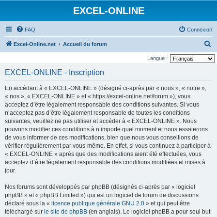
EXCEL-ONLINE
FAQ
Connexion
R
Excel-Online.net
Accueil du forum
e
Langue :
c
EXCEL-ONLINE - Inscription
h
En accédant à « EXCEL-ONLINE » (désigné ci-après par « nous », « notre »,
e
« nos », « EXCEL-ONLINE » et « https://excel-online.net/forum »), vous
r
acceptez d’être légalement responsable des conditions suivantes. Si vous
n’acceptez pas d’être légalement responsable de toutes les conditions
c
suivantes, veuillez ne pas utiliser et accéder à « EXCEL-ONLINE ». Nous
h
pouvons modifier ces conditions à n’importe quel moment et nous essaierons
e
de vous informer de ces modifications, bien que nous vous conseillons de
vérifier régulièrement par vous-même. En effet, si vous continuez à participer à
r
« EXCEL-ONLINE » après que des modifications aient été effectuées, vous
acceptez d’être légalement responsable des conditions modifiées et mises à
jour.
Nos forums sont développés par phpBB (désignés ci-après par « logiciel
phpBB » et « phpBB Limited ») qui est un logiciel de forum de discussions
déclaré sous la «
licence publique générale GNU 2.0
» et qui peut être
téléchargé sur
le site de phpBB
(en anglais). Le logiciel phpBB a pour seul but