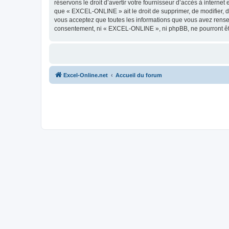
réservons le droit d’avertir votre fournisseur d’accès à internet
que « EXCEL-ONLINE » ait le droit de supprimer, de modifier, d
vous acceptez que toutes les informations que vous avez rense
consentement, ni « EXCEL-ONLINE », ni phpBB, ne pourront êt
Excel-Online.net
Accueil du forum