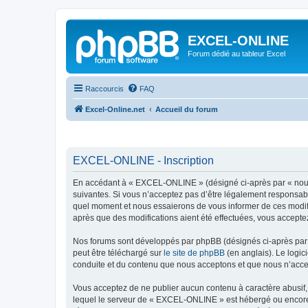
EXCEL-ONLINE
Forum dédié au tableur Excel
Raccourcis
FAQ
Excel-Online.net
Accueil du forum
EXCEL-ONLINE - Inscription
En accédant à « EXCEL-ONLINE » (désigné ci-après par « nous »
suivantes. Si vous n’acceptez pas d’être légalement responsabl
quel moment et nous essaierons de vous informer de ces modifi
après que des modifications aient été effectuées, vous accepte
Nos forums sont développés par phpBB (désignés ci-après par «
peut être téléchargé sur
le site de phpBB
(en anglais). Le logic
conduite et du contenu que nous acceptons et que nous n’acce
Vous acceptez de ne publier aucun contenu à caractère abusif, 
lequel le serveur de « EXCEL-ONLINE » est hébergé ou encore l