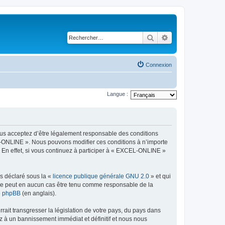
Rechercher
Recherche avancé
Connexion
Langue :
ous acceptez d’être légalement responsable des conditions
EL-ONLINE ». Nous pouvons modifier ces conditions à n’importe
 En effet, si vous continuez à participer à « EXCEL-ONLINE »
ns déclaré sous la «
licence publique générale GNU 2.0
» et qui
ed ne peut en aucun cas être tenu comme responsable de la
de phpBB
(en anglais).
ait transgresser la législation de votre pays, du pays dans
z à un bannissement immédiat et définitif et nous nous