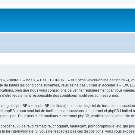
, « notre », « nos », « EXCEL-ONLINE » et « https://excel-online.net/forum »), v
e de toutes les conditions suivantes, veuillez ne pas utiliser et accéder à « EXC
cations, bien que nous vous conseillons de vérifier régulièrement par vous-même.
z d’être légalement responsable des conditions modifiées et mises à jour.
 logiciel phpBB » et « phpBB Limited ») qui est un logiciel de forum de discussio
iel phpBB a pour seul but de faciliter les discussions sur internet et phpBB Limit
ptons pas. Pour plus d’informations concernant phpBB, veuillez consulter
le site 
obscène, vulgaire, diffamatoire, choquant, menaçant, pornographique, etc. qui pourr
a loi internationale. Si vous ne respectez pas ces dispositions, vous vous expose