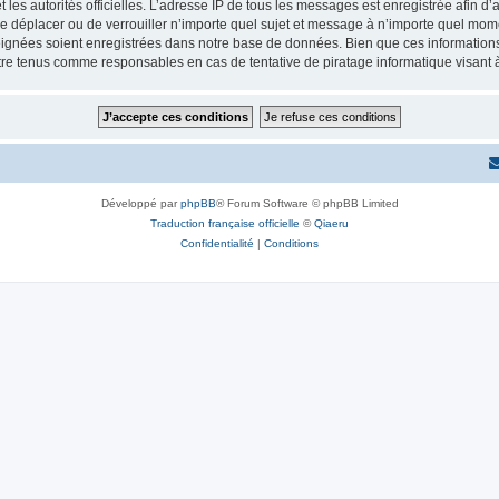
 et les autorités officielles. L’adresse IP de tous les messages est enregistrée afin 
e déplacer ou de verrouiller n’importe quel sujet et message à n’importe quel momen
ignées soient enregistrées dans notre base de données. Bien que ces informations n
re tenus comme responsables en cas de tentative de piratage informatique visant
Développé par
phpBB
® Forum Software © phpBB Limited
Traduction française officielle
©
Qiaeru
Confidentialité
|
Conditions