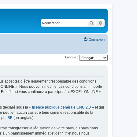
Rechercher
Recherche avancé
Connexion
Langue :
ous acceptez d’être légalement responsable des conditions
EL-ONLINE ». Nous pouvons modifier ces conditions à n’importe
 En effet, si vous continuez à participer à « EXCEL-ONLINE »
ns déclaré sous la «
licence publique générale GNU 2.0
» et qui
ed ne peut en aucun cas être tenu comme responsable de la
de phpBB
(en anglais).
ait transgresser la législation de votre pays, du pays dans
z à un bannissement immédiat et définitif et nous nous