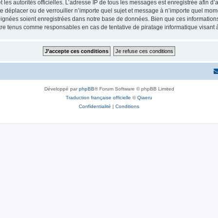
 et les autorités officielles. L’adresse IP de tous les messages est enregistrée afin 
e déplacer ou de verrouiller n’importe quel sujet et message à n’importe quel momen
ignées soient enregistrées dans notre base de données. Bien que ces informations n
re tenus comme responsables en cas de tentative de piratage informatique visant
Développé par
phpBB
® Forum Software © phpBB Limited
Traduction française officielle
©
Qiaeru
Confidentialité
|
Conditions