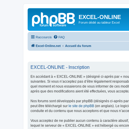
EXCEL-ONLINE
Forum dédié au tableur Excel
Raccourcis
FAQ
Excel-Online.net
Accueil du forum
EXCEL-ONLINE - Inscription
En accédant à « EXCEL-ONLINE » (désigné ci-après par « nous »
suivantes. Si vous n’acceptez pas d’être légalement responsabl
quel moment et nous essaierons de vous informer de ces modifi
après que des modifications aient été effectuées, vous accepte
Nos forums sont développés par phpBB (désignés ci-après par «
peut être téléchargé sur
le site de phpBB
(en anglais). Le logic
conduite et du contenu que nous acceptons et que nous n’acce
Vous acceptez de ne publier aucun contenu à caractère abusif, 
lequel le serveur de « EXCEL-ONLINE » est hébergé ou encore l