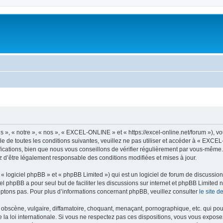
, « notre », « nos », « EXCEL-ONLINE » et « https://excel-online.net/forum »), v
e de toutes les conditions suivantes, veuillez ne pas utiliser et accéder à « EXC
cations, bien que nous vous conseillons de vérifier régulièrement par vous-même.
z d’être légalement responsable des conditions modifiées et mises à jour.
 logiciel phpBB » et « phpBB Limited ») qui est un logiciel de forum de discussio
iel phpBB a pour seul but de faciliter les discussions sur internet et phpBB Limit
ptons pas. Pour plus d’informations concernant phpBB, veuillez consulter
le site 
obscène, vulgaire, diffamatoire, choquant, menaçant, pornographique, etc. qui pourr
a loi internationale. Si vous ne respectez pas ces dispositions, vous vous expose