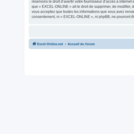
réservons le droit d’avertir votre fournisseur d’accès à internet
que « EXCEL-ONLINE » ait le droit de supprimer, de modifier, d
vous acceptez que toutes les informations que vous avez rense
consentement, ni « EXCEL-ONLINE », ni phpBB, ne pourront êt
Excel-Online.net
Accueil du forum