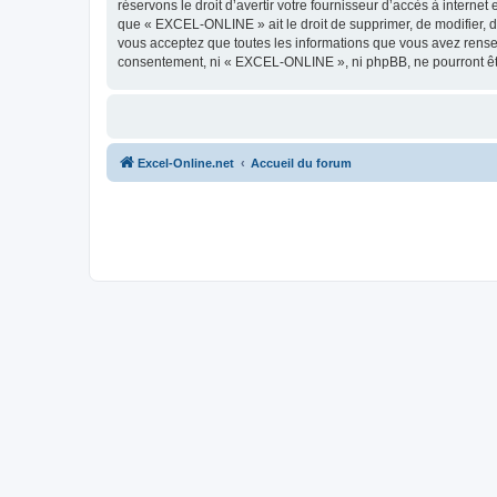
réservons le droit d’avertir votre fournisseur d’accès à internet
que « EXCEL-ONLINE » ait le droit de supprimer, de modifier, d
vous acceptez que toutes les informations que vous avez rense
consentement, ni « EXCEL-ONLINE », ni phpBB, ne pourront êt
Excel-Online.net
Accueil du forum