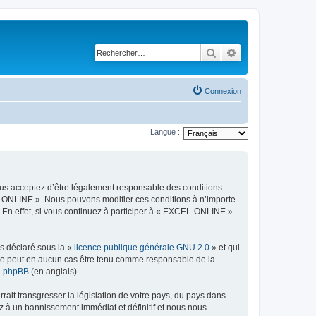
Rechercher
Recherche avancé
Connexion
Langue :
ous acceptez d’être légalement responsable des conditions
EL-ONLINE ». Nous pouvons modifier ces conditions à n’importe
 En effet, si vous continuez à participer à « EXCEL-ONLINE »
ns déclaré sous la «
licence publique générale GNU 2.0
» et qui
ed ne peut en aucun cas être tenu comme responsable de la
de phpBB
(en anglais).
ait transgresser la législation de votre pays, du pays dans
z à un bannissement immédiat et définitif et nous nous