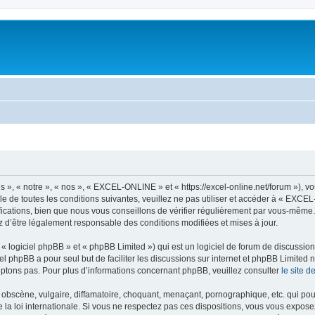
, « notre », « nos », « EXCEL-ONLINE » et « https://excel-online.net/forum »), v
e de toutes les conditions suivantes, veuillez ne pas utiliser et accéder à « EXC
cations, bien que nous vous conseillons de vérifier régulièrement par vous-même.
z d’être légalement responsable des conditions modifiées et mises à jour.
 logiciel phpBB » et « phpBB Limited ») qui est un logiciel de forum de discussio
iel phpBB a pour seul but de faciliter les discussions sur internet et phpBB Limit
ptons pas. Pour plus d’informations concernant phpBB, veuillez consulter
le site 
obscène, vulgaire, diffamatoire, choquant, menaçant, pornographique, etc. qui pourr
a loi internationale. Si vous ne respectez pas ces dispositions, vous vous expose