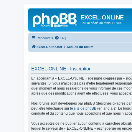
EXCEL-ONLINE
Forum dédié au tableur Excel
Raccourcis
FAQ
Excel-Online.net
Accueil du forum
EXCEL-ONLINE - Inscription
En accédant à « EXCEL-ONLINE » (désigné ci-après par « nous »
suivantes. Si vous n’acceptez pas d’être légalement responsabl
quel moment et nous essaierons de vous informer de ces modifi
après que des modifications aient été effectuées, vous accepte
Nos forums sont développés par phpBB (désignés ci-après par «
peut être téléchargé sur
le site de phpBB
(en anglais). Le logic
conduite et du contenu que nous acceptons et que nous n’acce
Vous acceptez de ne publier aucun contenu à caractère abusif, 
lequel le serveur de « EXCEL-ONLINE » est hébergé ou encore l