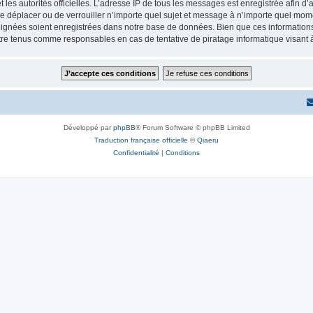
 et les autorités officielles. L’adresse IP de tous les messages est enregistrée afin 
e déplacer ou de verrouiller n’importe quel sujet et message à n’importe quel momen
ignées soient enregistrées dans notre base de données. Bien que ces informations n
re tenus comme responsables en cas de tentative de piratage informatique visant
Développé par
phpBB
® Forum Software © phpBB Limited
Traduction française officielle
©
Qiaeru
Confidentialité
|
Conditions