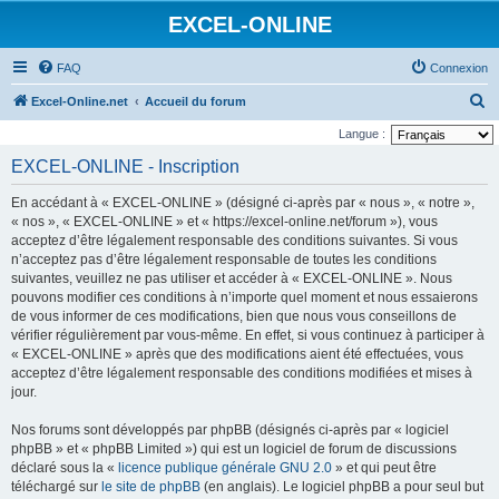
EXCEL-ONLINE
FAQ
Connexion
R
Excel-Online.net
Accueil du forum
e
Langue :
c
EXCEL-ONLINE - Inscription
h
En accédant à « EXCEL-ONLINE » (désigné ci-après par « nous », « notre »,
e
« nos », « EXCEL-ONLINE » et « https://excel-online.net/forum »), vous
r
acceptez d’être légalement responsable des conditions suivantes. Si vous
n’acceptez pas d’être légalement responsable de toutes les conditions
c
suivantes, veuillez ne pas utiliser et accéder à « EXCEL-ONLINE ». Nous
h
pouvons modifier ces conditions à n’importe quel moment et nous essaierons
e
de vous informer de ces modifications, bien que nous vous conseillons de
vérifier régulièrement par vous-même. En effet, si vous continuez à participer à
r
« EXCEL-ONLINE » après que des modifications aient été effectuées, vous
acceptez d’être légalement responsable des conditions modifiées et mises à
jour.
Nos forums sont développés par phpBB (désignés ci-après par « logiciel
phpBB » et « phpBB Limited ») qui est un logiciel de forum de discussions
déclaré sous la «
licence publique générale GNU 2.0
» et qui peut être
téléchargé sur
le site de phpBB
(en anglais). Le logiciel phpBB a pour seul but