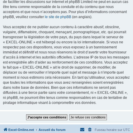
de faciliter les discussions sur internet et phpBB Limited ne peut en aucun cas
être tenu comme responsable de la conduite et du contenu que nous
acceptons et que nous n’acceptons pas. Pour plus d’informations concernant
phpBB, veuillez consulter
le site de phpBB
(en anglais).
Vous acceptez de ne publier aucun contenu à caractère abusif, obscène,
vulgaire, diffamatoire, choquant, menaçant, pornographique, etc. qui pourrait
transgresser la législation de votre pays, du pays dans lequel le serveur de
« EXCEL-ONLINE » est hébergé ou encore la loi internationale. Si vous ne
respectez pas ces dispositions, vous vous exposez à un bannissement
immédiat et définitif et nous nous réservons le droit d’avertir votre fournisseur
d’accès à internet et les autorités officielles. L’adresse IP de tous les messages
est enregistrée afin d’aider au renforcement de ces conditions. Vous acceptez
le fait que « EXCEL-ONLINE » ait le droit de supprimer, de modifier, de
déplacer ou de verrouiller n’importe quel sujet et message à n’importe quel
moment si nous estimons cela nécessaire. En tant qu’utilisateur, vous acceptez
que toutes les informations que vous avez renseignées soient enregistrées
dans notre base de données. Bien que ces informations ne seront pas
diffusées à une tierce partie sans votre consentement, ni « EXCEL-ONLINE »,
ni phpBB, ne pourront être tenus comme responsables en cas de tentative de
piratage informatique visant à compromettre vos données.
Excel-Online.net
Accueil du forum
Fuseau horaire sur
UTC