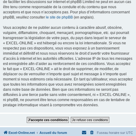
de faciliter les discussions sur internet et phpBB Limited ne peut en aucun cas
être tenu comme responsable de la conduite et du contenu que nous
acceptons et que nous n’acceptons pas. Pour plus d’informations concernant
phpBB, veuillez consulter
le site de phpBB
(en anglais).
Vous acceptez de ne publier aucun contenu à caractère abusif, obscène,
vulgaire, diffamatoire, choquant, menaçant, pornographique, etc. qui pourrait
transgresser la législation de votre pays, du pays dans lequel le serveur de
« EXCEL-ONLINE » est hébergé ou encore la loi internationale. Si vous ne
respectez pas ces dispositions, vous vous exposez à un bannissement
immédiat et définitif et nous nous réservons le droit d’avertir votre fournisseur
d’accès à internet et les autorités officielles. L’adresse IP de tous les messages
est enregistrée afin d’aider au renforcement de ces conditions. Vous acceptez
le fait que « EXCEL-ONLINE » ait le droit de supprimer, de modifier, de
déplacer ou de verrouiller n’importe quel sujet et message à n’importe quel
moment si nous estimons cela nécessaire. En tant qu’utilisateur, vous acceptez
que toutes les informations que vous avez renseignées soient enregistrées
dans notre base de données. Bien que ces informations ne seront pas
diffusées à une tierce partie sans votre consentement, ni « EXCEL-ONLINE »,
ni phpBB, ne pourront être tenus comme responsables en cas de tentative de
piratage informatique visant à compromettre vos données.
Excel-Online.net
Accueil du forum
Fuseau horaire sur
UTC