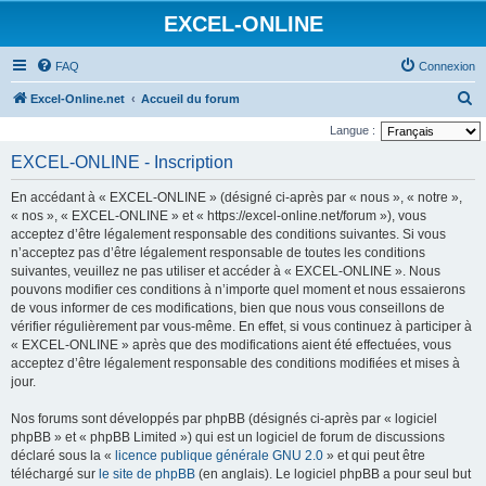
EXCEL-ONLINE
FAQ
Connexion
R
Excel-Online.net
Accueil du forum
e
Langue :
c
EXCEL-ONLINE - Inscription
h
En accédant à « EXCEL-ONLINE » (désigné ci-après par « nous », « notre »,
e
« nos », « EXCEL-ONLINE » et « https://excel-online.net/forum »), vous
r
acceptez d’être légalement responsable des conditions suivantes. Si vous
n’acceptez pas d’être légalement responsable de toutes les conditions
c
suivantes, veuillez ne pas utiliser et accéder à « EXCEL-ONLINE ». Nous
h
pouvons modifier ces conditions à n’importe quel moment et nous essaierons
e
de vous informer de ces modifications, bien que nous vous conseillons de
vérifier régulièrement par vous-même. En effet, si vous continuez à participer à
r
« EXCEL-ONLINE » après que des modifications aient été effectuées, vous
acceptez d’être légalement responsable des conditions modifiées et mises à
jour.
Nos forums sont développés par phpBB (désignés ci-après par « logiciel
phpBB » et « phpBB Limited ») qui est un logiciel de forum de discussions
déclaré sous la «
licence publique générale GNU 2.0
» et qui peut être
téléchargé sur
le site de phpBB
(en anglais). Le logiciel phpBB a pour seul but