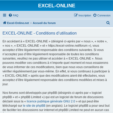
EXCEL-ONLINE
FAQ
Inscription
Connexion
R
Excel-Online.net
Accueil du forum
e
EXCEL-ONLINE - Conditions d’utilisation
c
h
En accédant à « EXCEL-ONLINE » (désigné ci-après par « nous », « notre »,
« nos », « EXCEL-ONLINE » et « https://excel-online.net/forum »), vous
e
acceptez d’être légalement responsable des conditions suivantes. Si vous
r
n’acceptez pas d’être légalement responsable de toutes les conditions
suivantes, veuillez ne pas utiliser et accéder à « EXCEL-ONLINE ». Nous
c
pouvons modifier ces conditions à n’importe quel moment et nous essaierons
h
de vous informer de ces modifications, bien que nous vous conseillons de
vérifier régulièrement par vous-même. En effet, si vous continuez à participer à
e
« EXCEL-ONLINE » après que des modifications aient été effectuées, vous
r
acceptez d’être légalement responsable des conditions modifiées et mises à
jour.
Nos forums sont développés par phpBB (désignés ci-après par « logiciel
phpBB » et « phpBB Limited ») qui est un logiciel de forum de discussions
déclaré sous la «
licence publique générale GNU 2.0
» et qui peut être
téléchargé sur
le site de phpBB
(en anglais). Le logiciel phpBB a pour seul but
de faciliter les discussions sur internet et phpBB Limited ne peut en aucun cas