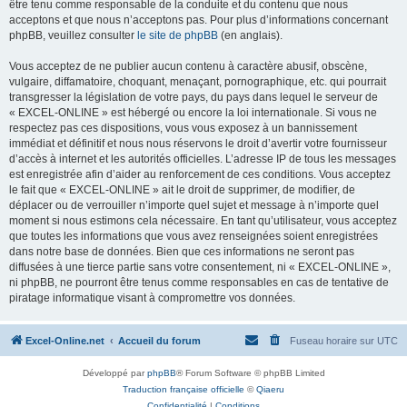
être tenu comme responsable de la conduite et du contenu que nous
acceptons et que nous n’acceptons pas. Pour plus d’informations concernant
phpBB, veuillez consulter
le site de phpBB
(en anglais).
Vous acceptez de ne publier aucun contenu à caractère abusif, obscène,
vulgaire, diffamatoire, choquant, menaçant, pornographique, etc. qui pourrait
transgresser la législation de votre pays, du pays dans lequel le serveur de
« EXCEL-ONLINE » est hébergé ou encore la loi internationale. Si vous ne
respectez pas ces dispositions, vous vous exposez à un bannissement
immédiat et définitif et nous nous réservons le droit d’avertir votre fournisseur
d’accès à internet et les autorités officielles. L’adresse IP de tous les messages
est enregistrée afin d’aider au renforcement de ces conditions. Vous acceptez
le fait que « EXCEL-ONLINE » ait le droit de supprimer, de modifier, de
déplacer ou de verrouiller n’importe quel sujet et message à n’importe quel
moment si nous estimons cela nécessaire. En tant qu’utilisateur, vous acceptez
que toutes les informations que vous avez renseignées soient enregistrées
dans notre base de données. Bien que ces informations ne seront pas
diffusées à une tierce partie sans votre consentement, ni « EXCEL-ONLINE »,
ni phpBB, ne pourront être tenus comme responsables en cas de tentative de
piratage informatique visant à compromettre vos données.
Excel-Online.net
Accueil du forum
Fuseau horaire sur
UTC
Développé par
phpBB
® Forum Software © phpBB Limited
Traduction française officielle
©
Qiaeru
Confidentialité
|
Conditions