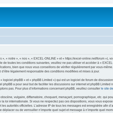
, « notre », « nos », « EXCEL-ONLINE » et « https://excel-online.net/forum »), v
e de toutes les conditions suivantes, veuillez ne pas utiliser et accéder à « EXC
cations, bien que nous vous conseillons de vérifier régulièrement par vous-même.
z d’être légalement responsable des conditions modifiées et mises à jour.
 logiciel phpBB » et « phpBB Limited ») qui est un logiciel de forum de discussio
iel phpBB a pour seul but de faciliter les discussions sur internet et phpBB Limit
ptons pas. Pour plus d’informations concernant phpBB, veuillez consulter
le site 
obscène, vulgaire, diffamatoire, choquant, menaçant, pornographique, etc. qui pourr
a loi internationale. Si vous ne respectez pas ces dispositions, vous vous expose
 et les autorités officielles. L’adresse IP de tous les messages est enregistrée afin 
e déplacer ou de verrouiller n’importe quel sujet et message à n’importe quel momen