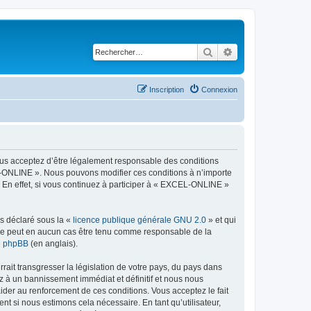
Rechercher
Recherche avancé
Inscription
Connexion
ous acceptez d’être légalement responsable des conditions
EL-ONLINE ». Nous pouvons modifier ces conditions à n’importe
 En effet, si vous continuez à participer à « EXCEL-ONLINE »
ns déclaré sous la «
licence publique générale GNU 2.0
» et qui
ed ne peut en aucun cas être tenu comme responsable de la
de phpBB
(en anglais).
ait transgresser la législation de votre pays, du pays dans
z à un bannissement immédiat et définitif et nous nous
d’aider au renforcement de ces conditions. Vous acceptez le fait
t si nous estimons cela nécessaire. En tant qu’utilisateur,