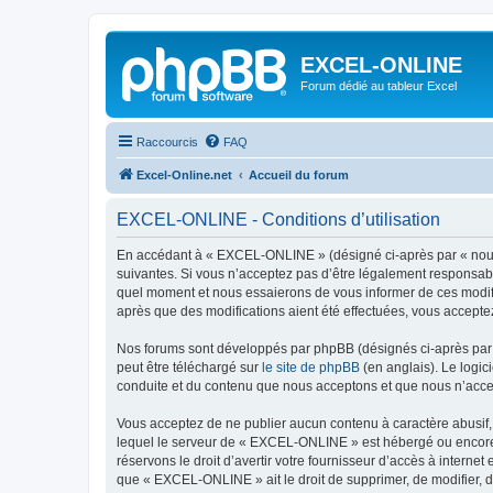
EXCEL-ONLINE
Forum dédié au tableur Excel
Raccourcis
FAQ
Excel-Online.net
Accueil du forum
EXCEL-ONLINE - Conditions d’utilisation
En accédant à « EXCEL-ONLINE » (désigné ci-après par « nous »
suivantes. Si vous n’acceptez pas d’être légalement responsabl
quel moment et nous essaierons de vous informer de ces modifi
après que des modifications aient été effectuées, vous accepte
Nos forums sont développés par phpBB (désignés ci-après par «
peut être téléchargé sur
le site de phpBB
(en anglais). Le logic
conduite et du contenu que nous acceptons et que nous n’acce
Vous acceptez de ne publier aucun contenu à caractère abusif, 
lequel le serveur de « EXCEL-ONLINE » est hébergé ou encore l
réservons le droit d’avertir votre fournisseur d’accès à internet
que « EXCEL-ONLINE » ait le droit de supprimer, de modifier, d