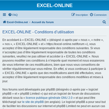
EXCEL-ONLINE
FAQ
Inscription
Connexion
R
Excel-Online.net
Accueil du forum
e
EXCEL-ONLINE - Conditions d’utilisation
c
h
En accédant à « EXCEL-ONLINE » (désigné ci-après par « nous », « notre »,
« nos », « EXCEL-ONLINE » et « https://excel-online.net/forum »), vous
e
acceptez d’être légalement responsable des conditions suivantes. Si vous
r
n’acceptez pas d’être légalement responsable de toutes les conditions
suivantes, veuillez ne pas utiliser et accéder à « EXCEL-ONLINE ». Nous
c
pouvons modifier ces conditions à n’importe quel moment et nous essaierons
h
de vous informer de ces modifications, bien que nous vous conseillons de
vérifier régulièrement par vous-même. En effet, si vous continuez à participer à
e
« EXCEL-ONLINE » après que des modifications aient été effectuées, vous
r
acceptez d’être légalement responsable des conditions modifiées et mises à
jour.
Nos forums sont développés par phpBB (désignés ci-après par « logiciel
phpBB » et « phpBB Limited ») qui est un logiciel de forum de discussions
déclaré sous la «
licence publique générale GNU 2.0
» et qui peut être
téléchargé sur
le site de phpBB
(en anglais). Le logiciel phpBB a pour seul but
de faciliter les discussions sur internet et phpBB Limited ne peut en aucun cas