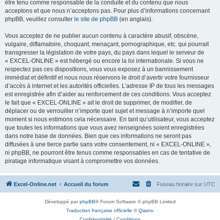
être tenu comme responsable de la conduite et du contenu que nous
acceptons et que nous n’acceptons pas. Pour plus d’informations concernant
phpBB, veuillez consulter
le site de phpBB
(en anglais).
Vous acceptez de ne publier aucun contenu à caractère abusif, obscène,
vulgaire, diffamatoire, choquant, menaçant, pornographique, etc. qui pourrait
transgresser la législation de votre pays, du pays dans lequel le serveur de
« EXCEL-ONLINE » est hébergé ou encore la loi internationale. Si vous ne
respectez pas ces dispositions, vous vous exposez à un bannissement
immédiat et définitif et nous nous réservons le droit d’avertir votre fournisseur
d’accès à internet et les autorités officielles. L’adresse IP de tous les messages
est enregistrée afin d’aider au renforcement de ces conditions. Vous acceptez
le fait que « EXCEL-ONLINE » ait le droit de supprimer, de modifier, de
déplacer ou de verrouiller n’importe quel sujet et message à n’importe quel
moment si nous estimons cela nécessaire. En tant qu’utilisateur, vous acceptez
que toutes les informations que vous avez renseignées soient enregistrées
dans notre base de données. Bien que ces informations ne seront pas
diffusées à une tierce partie sans votre consentement, ni « EXCEL-ONLINE »,
ni phpBB, ne pourront être tenus comme responsables en cas de tentative de
piratage informatique visant à compromettre vos données.
Excel-Online.net
Accueil du forum
Fuseau horaire sur
UTC
Développé par
phpBB
® Forum Software © phpBB Limited
Traduction française officielle
©
Qiaeru
Confidentialité
|
Conditions