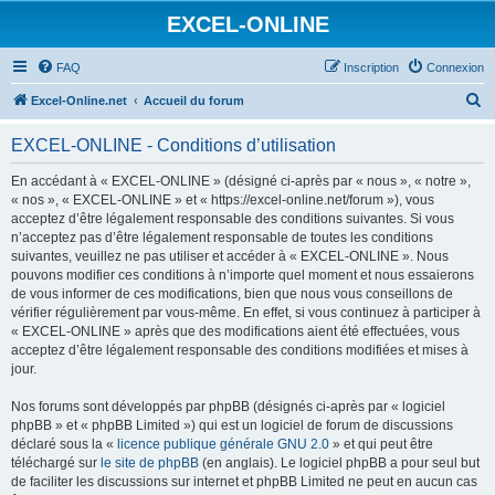
EXCEL-ONLINE
FAQ
Inscription
Connexion
R
Excel-Online.net
Accueil du forum
e
EXCEL-ONLINE - Conditions d’utilisation
c
h
En accédant à « EXCEL-ONLINE » (désigné ci-après par « nous », « notre »,
« nos », « EXCEL-ONLINE » et « https://excel-online.net/forum »), vous
e
acceptez d’être légalement responsable des conditions suivantes. Si vous
r
n’acceptez pas d’être légalement responsable de toutes les conditions
suivantes, veuillez ne pas utiliser et accéder à « EXCEL-ONLINE ». Nous
c
pouvons modifier ces conditions à n’importe quel moment et nous essaierons
h
de vous informer de ces modifications, bien que nous vous conseillons de
vérifier régulièrement par vous-même. En effet, si vous continuez à participer à
e
« EXCEL-ONLINE » après que des modifications aient été effectuées, vous
r
acceptez d’être légalement responsable des conditions modifiées et mises à
jour.
Nos forums sont développés par phpBB (désignés ci-après par « logiciel
phpBB » et « phpBB Limited ») qui est un logiciel de forum de discussions
déclaré sous la «
licence publique générale GNU 2.0
» et qui peut être
téléchargé sur
le site de phpBB
(en anglais). Le logiciel phpBB a pour seul but
de faciliter les discussions sur internet et phpBB Limited ne peut en aucun cas