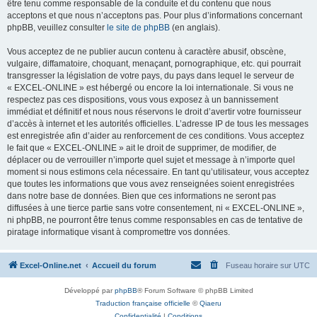
être tenu comme responsable de la conduite et du contenu que nous
acceptons et que nous n’acceptons pas. Pour plus d’informations concernant
phpBB, veuillez consulter
le site de phpBB
(en anglais).
Vous acceptez de ne publier aucun contenu à caractère abusif, obscène,
vulgaire, diffamatoire, choquant, menaçant, pornographique, etc. qui pourrait
transgresser la législation de votre pays, du pays dans lequel le serveur de
« EXCEL-ONLINE » est hébergé ou encore la loi internationale. Si vous ne
respectez pas ces dispositions, vous vous exposez à un bannissement
immédiat et définitif et nous nous réservons le droit d’avertir votre fournisseur
d’accès à internet et les autorités officielles. L’adresse IP de tous les messages
est enregistrée afin d’aider au renforcement de ces conditions. Vous acceptez
le fait que « EXCEL-ONLINE » ait le droit de supprimer, de modifier, de
déplacer ou de verrouiller n’importe quel sujet et message à n’importe quel
moment si nous estimons cela nécessaire. En tant qu’utilisateur, vous acceptez
que toutes les informations que vous avez renseignées soient enregistrées
dans notre base de données. Bien que ces informations ne seront pas
diffusées à une tierce partie sans votre consentement, ni « EXCEL-ONLINE »,
ni phpBB, ne pourront être tenus comme responsables en cas de tentative de
piratage informatique visant à compromettre vos données.
Excel-Online.net
Accueil du forum
Fuseau horaire sur
UTC
Développé par
phpBB
® Forum Software © phpBB Limited
Traduction française officielle
©
Qiaeru
Confidentialité
|
Conditions