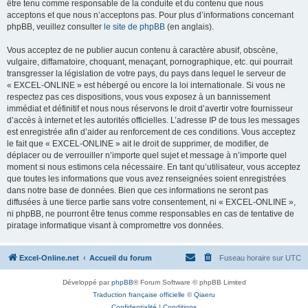
être tenu comme responsable de la conduite et du contenu que nous
acceptons et que nous n’acceptons pas. Pour plus d’informations concernant
phpBB, veuillez consulter
le site de phpBB
(en anglais).
Vous acceptez de ne publier aucun contenu à caractère abusif, obscène,
vulgaire, diffamatoire, choquant, menaçant, pornographique, etc. qui pourrait
transgresser la législation de votre pays, du pays dans lequel le serveur de
« EXCEL-ONLINE » est hébergé ou encore la loi internationale. Si vous ne
respectez pas ces dispositions, vous vous exposez à un bannissement
immédiat et définitif et nous nous réservons le droit d’avertir votre fournisseur
d’accès à internet et les autorités officielles. L’adresse IP de tous les messages
est enregistrée afin d’aider au renforcement de ces conditions. Vous acceptez
le fait que « EXCEL-ONLINE » ait le droit de supprimer, de modifier, de
déplacer ou de verrouiller n’importe quel sujet et message à n’importe quel
moment si nous estimons cela nécessaire. En tant qu’utilisateur, vous acceptez
que toutes les informations que vous avez renseignées soient enregistrées
dans notre base de données. Bien que ces informations ne seront pas
diffusées à une tierce partie sans votre consentement, ni « EXCEL-ONLINE »,
ni phpBB, ne pourront être tenus comme responsables en cas de tentative de
piratage informatique visant à compromettre vos données.
Excel-Online.net
Accueil du forum
Fuseau horaire sur
UTC
Développé par
phpBB
® Forum Software © phpBB Limited
Traduction française officielle
©
Qiaeru
Confidentialité
|
Conditions