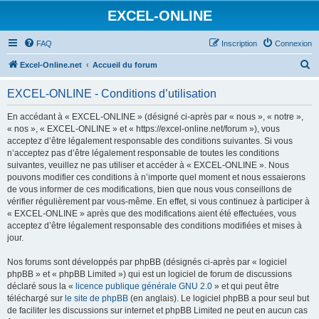
EXCEL-ONLINE
FAQ
Inscription
Connexion
R
Excel-Online.net
Accueil du forum
e
EXCEL-ONLINE - Conditions d’utilisation
c
h
En accédant à « EXCEL-ONLINE » (désigné ci-après par « nous », « notre »,
« nos », « EXCEL-ONLINE » et « https://excel-online.net/forum »), vous
e
acceptez d’être légalement responsable des conditions suivantes. Si vous
r
n’acceptez pas d’être légalement responsable de toutes les conditions
suivantes, veuillez ne pas utiliser et accéder à « EXCEL-ONLINE ». Nous
c
pouvons modifier ces conditions à n’importe quel moment et nous essaierons
h
de vous informer de ces modifications, bien que nous vous conseillons de
vérifier régulièrement par vous-même. En effet, si vous continuez à participer à
e
« EXCEL-ONLINE » après que des modifications aient été effectuées, vous
r
acceptez d’être légalement responsable des conditions modifiées et mises à
jour.
Nos forums sont développés par phpBB (désignés ci-après par « logiciel
phpBB » et « phpBB Limited ») qui est un logiciel de forum de discussions
déclaré sous la «
licence publique générale GNU 2.0
» et qui peut être
téléchargé sur
le site de phpBB
(en anglais). Le logiciel phpBB a pour seul but
de faciliter les discussions sur internet et phpBB Limited ne peut en aucun cas