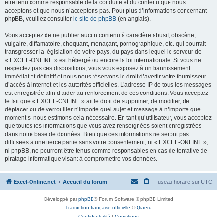
être tenu comme responsable de la conduite et du contenu que nous
acceptons et que nous n’acceptons pas. Pour plus d’informations concernant
phpBB, veuillez consulter
le site de phpBB
(en anglais).
Vous acceptez de ne publier aucun contenu à caractère abusif, obscène,
vulgaire, diffamatoire, choquant, menaçant, pornographique, etc. qui pourrait
transgresser la législation de votre pays, du pays dans lequel le serveur de
« EXCEL-ONLINE » est hébergé ou encore la loi internationale. Si vous ne
respectez pas ces dispositions, vous vous exposez à un bannissement
immédiat et définitif et nous nous réservons le droit d’avertir votre fournisseur
d’accès à internet et les autorités officielles. L’adresse IP de tous les messages
est enregistrée afin d’aider au renforcement de ces conditions. Vous acceptez
le fait que « EXCEL-ONLINE » ait le droit de supprimer, de modifier, de
déplacer ou de verrouiller n’importe quel sujet et message à n’importe quel
moment si nous estimons cela nécessaire. En tant qu’utilisateur, vous acceptez
que toutes les informations que vous avez renseignées soient enregistrées
dans notre base de données. Bien que ces informations ne seront pas
diffusées à une tierce partie sans votre consentement, ni « EXCEL-ONLINE »,
ni phpBB, ne pourront être tenus comme responsables en cas de tentative de
piratage informatique visant à compromettre vos données.
Excel-Online.net
Accueil du forum
Fuseau horaire sur
UTC
Développé par
phpBB
® Forum Software © phpBB Limited
Traduction française officielle
©
Qiaeru
Confidentialité
|
Conditions