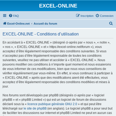
EXCEL-ONLINE
FAQ
Inscription
Connexion
R
Excel-Online.net
Accueil du forum
e
EXCEL-ONLINE - Conditions d’utilisation
c
h
En accédant à « EXCEL-ONLINE » (désigné ci-après par « nous », « notre »,
« nos », « EXCEL-ONLINE » et « https://excel-online.net/forum »), vous
e
acceptez d’être légalement responsable des conditions suivantes. Si vous
r
n’acceptez pas d’être légalement responsable de toutes les conditions
suivantes, veuillez ne pas utiliser et accéder à « EXCEL-ONLINE ». Nous
c
pouvons modifier ces conditions à n’importe quel moment et nous essaierons
h
de vous informer de ces modifications, bien que nous vous conseillons de
vérifier régulièrement par vous-même. En effet, si vous continuez à participer à
e
« EXCEL-ONLINE » après que des modifications aient été effectuées, vous
r
acceptez d’être légalement responsable des conditions modifiées et mises à
jour.
Nos forums sont développés par phpBB (désignés ci-après par « logiciel
phpBB » et « phpBB Limited ») qui est un logiciel de forum de discussions
déclaré sous la «
licence publique générale GNU 2.0
» et qui peut être
téléchargé sur
le site de phpBB
(en anglais). Le logiciel phpBB a pour seul but
de faciliter les discussions sur internet et phpBB Limited ne peut en aucun cas