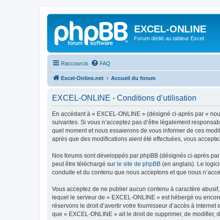
EXCEL-ONLINE
Forum dédié au tableur Excel
Raccourcis
FAQ
Excel-Online.net
Accueil du forum
EXCEL-ONLINE - Conditions d’utilisation
En accédant à « EXCEL-ONLINE » (désigné ci-après par « nous »
suivantes. Si vous n’acceptez pas d’être légalement responsabl
quel moment et nous essaierons de vous informer de ces modifi
après que des modifications aient été effectuées, vous accepte
Nos forums sont développés par phpBB (désignés ci-après par «
peut être téléchargé sur
le site de phpBB
(en anglais). Le logic
conduite et du contenu que nous acceptons et que nous n’acce
Vous acceptez de ne publier aucun contenu à caractère abusif, 
lequel le serveur de « EXCEL-ONLINE » est hébergé ou encore l
réservons le droit d’avertir votre fournisseur d’accès à internet
que « EXCEL-ONLINE » ait le droit de supprimer, de modifier, d