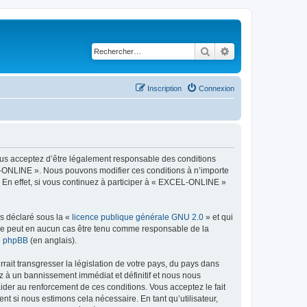
Rechercher
Recherche avancé
Inscription
Connexion
ous acceptez d’être légalement responsable des conditions
EL-ONLINE ». Nous pouvons modifier ces conditions à n’importe
 En effet, si vous continuez à participer à « EXCEL-ONLINE »
ns déclaré sous la «
licence publique générale GNU 2.0
» et qui
ed ne peut en aucun cas être tenu comme responsable de la
de phpBB
(en anglais).
ait transgresser la législation de votre pays, du pays dans
z à un bannissement immédiat et définitif et nous nous
d’aider au renforcement de ces conditions. Vous acceptez le fait
t si nous estimons cela nécessaire. En tant qu’utilisateur,