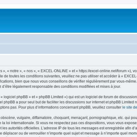
, « notre », « nos », « EXCEL-ONLINE » et « https://excel-online.net/forum »), v
e de toutes les conditions suivantes, veuillez ne pas utiliser et accéder à « EXC
cations, bien que nous vous conseillons de vérifier régulièrement par vous-même.
z d’être légalement responsable des conditions modifiées et mises à jour.
 logiciel phpBB » et « phpBB Limited ») qui est un logiciel de forum de discussio
iel phpBB a pour seul but de faciliter les discussions sur internet et phpBB Limit
ptons pas. Pour plus d’informations concernant phpBB, veuillez consulter
le site 
obscène, vulgaire, diffamatoire, choquant, menaçant, pornographique, etc. qui pourr
a loi internationale. Si vous ne respectez pas ces dispositions, vous vous expose
 et les autorités officielles. L’adresse IP de tous les messages est enregistrée afin 
e déplacer ou de verrouiller n’importe quel sujet et message à n’importe quel momen