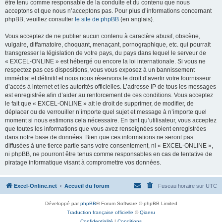
être tenu comme responsable de la conduite et du contenu que nous
acceptons et que nous n’acceptons pas. Pour plus d’informations concernant
phpBB, veuillez consulter
le site de phpBB
(en anglais).
Vous acceptez de ne publier aucun contenu à caractère abusif, obscène,
vulgaire, diffamatoire, choquant, menaçant, pornographique, etc. qui pourrait
transgresser la législation de votre pays, du pays dans lequel le serveur de
« EXCEL-ONLINE » est hébergé ou encore la loi internationale. Si vous ne
respectez pas ces dispositions, vous vous exposez à un bannissement
immédiat et définitif et nous nous réservons le droit d’avertir votre fournisseur
d’accès à internet et les autorités officielles. L’adresse IP de tous les messages
est enregistrée afin d’aider au renforcement de ces conditions. Vous acceptez
le fait que « EXCEL-ONLINE » ait le droit de supprimer, de modifier, de
déplacer ou de verrouiller n’importe quel sujet et message à n’importe quel
moment si nous estimons cela nécessaire. En tant qu’utilisateur, vous acceptez
que toutes les informations que vous avez renseignées soient enregistrées
dans notre base de données. Bien que ces informations ne seront pas
diffusées à une tierce partie sans votre consentement, ni « EXCEL-ONLINE »,
ni phpBB, ne pourront être tenus comme responsables en cas de tentative de
piratage informatique visant à compromettre vos données.
Excel-Online.net
Accueil du forum
Fuseau horaire sur
UTC
Développé par
phpBB
® Forum Software © phpBB Limited
Traduction française officielle
©
Qiaeru
Confidentialité
|
Conditions