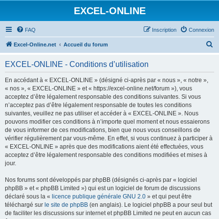
EXCEL-ONLINE
FAQ
Inscription
Connexion
R
Excel-Online.net
Accueil du forum
e
EXCEL-ONLINE - Conditions d’utilisation
c
h
En accédant à « EXCEL-ONLINE » (désigné ci-après par « nous », « notre »,
« nos », « EXCEL-ONLINE » et « https://excel-online.net/forum »), vous
e
acceptez d’être légalement responsable des conditions suivantes. Si vous
r
n’acceptez pas d’être légalement responsable de toutes les conditions
suivantes, veuillez ne pas utiliser et accéder à « EXCEL-ONLINE ». Nous
c
pouvons modifier ces conditions à n’importe quel moment et nous essaierons
h
de vous informer de ces modifications, bien que nous vous conseillons de
vérifier régulièrement par vous-même. En effet, si vous continuez à participer à
e
« EXCEL-ONLINE » après que des modifications aient été effectuées, vous
r
acceptez d’être légalement responsable des conditions modifiées et mises à
jour.
Nos forums sont développés par phpBB (désignés ci-après par « logiciel
phpBB » et « phpBB Limited ») qui est un logiciel de forum de discussions
déclaré sous la «
licence publique générale GNU 2.0
» et qui peut être
téléchargé sur
le site de phpBB
(en anglais). Le logiciel phpBB a pour seul but
de faciliter les discussions sur internet et phpBB Limited ne peut en aucun cas