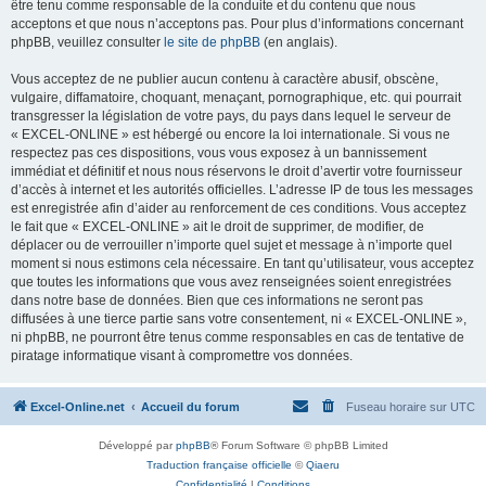
être tenu comme responsable de la conduite et du contenu que nous
acceptons et que nous n’acceptons pas. Pour plus d’informations concernant
phpBB, veuillez consulter
le site de phpBB
(en anglais).
Vous acceptez de ne publier aucun contenu à caractère abusif, obscène,
vulgaire, diffamatoire, choquant, menaçant, pornographique, etc. qui pourrait
transgresser la législation de votre pays, du pays dans lequel le serveur de
« EXCEL-ONLINE » est hébergé ou encore la loi internationale. Si vous ne
respectez pas ces dispositions, vous vous exposez à un bannissement
immédiat et définitif et nous nous réservons le droit d’avertir votre fournisseur
d’accès à internet et les autorités officielles. L’adresse IP de tous les messages
est enregistrée afin d’aider au renforcement de ces conditions. Vous acceptez
le fait que « EXCEL-ONLINE » ait le droit de supprimer, de modifier, de
déplacer ou de verrouiller n’importe quel sujet et message à n’importe quel
moment si nous estimons cela nécessaire. En tant qu’utilisateur, vous acceptez
que toutes les informations que vous avez renseignées soient enregistrées
dans notre base de données. Bien que ces informations ne seront pas
diffusées à une tierce partie sans votre consentement, ni « EXCEL-ONLINE »,
ni phpBB, ne pourront être tenus comme responsables en cas de tentative de
piratage informatique visant à compromettre vos données.
Excel-Online.net
Accueil du forum
Fuseau horaire sur
UTC
Développé par
phpBB
® Forum Software © phpBB Limited
Traduction française officielle
©
Qiaeru
Confidentialité
|
Conditions