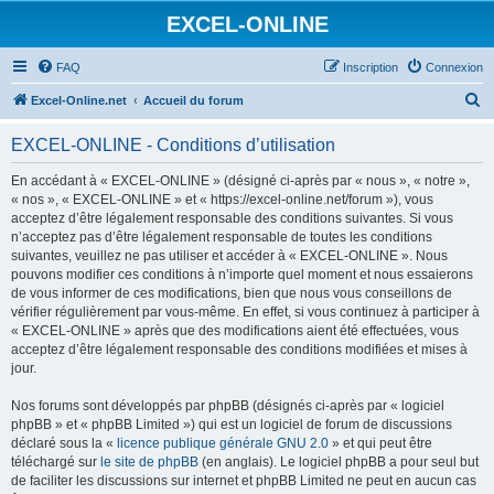
EXCEL-ONLINE
FAQ
Inscription
Connexion
R
Excel-Online.net
Accueil du forum
e
EXCEL-ONLINE - Conditions d’utilisation
c
h
En accédant à « EXCEL-ONLINE » (désigné ci-après par « nous », « notre »,
« nos », « EXCEL-ONLINE » et « https://excel-online.net/forum »), vous
e
acceptez d’être légalement responsable des conditions suivantes. Si vous
r
n’acceptez pas d’être légalement responsable de toutes les conditions
suivantes, veuillez ne pas utiliser et accéder à « EXCEL-ONLINE ». Nous
c
pouvons modifier ces conditions à n’importe quel moment et nous essaierons
h
de vous informer de ces modifications, bien que nous vous conseillons de
vérifier régulièrement par vous-même. En effet, si vous continuez à participer à
e
« EXCEL-ONLINE » après que des modifications aient été effectuées, vous
r
acceptez d’être légalement responsable des conditions modifiées et mises à
jour.
Nos forums sont développés par phpBB (désignés ci-après par « logiciel
phpBB » et « phpBB Limited ») qui est un logiciel de forum de discussions
déclaré sous la «
licence publique générale GNU 2.0
» et qui peut être
téléchargé sur
le site de phpBB
(en anglais). Le logiciel phpBB a pour seul but
de faciliter les discussions sur internet et phpBB Limited ne peut en aucun cas