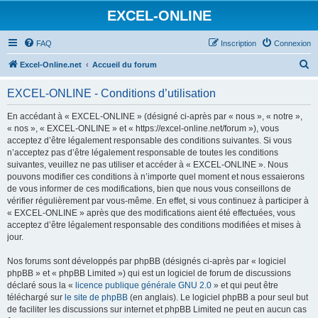
EXCEL-ONLINE
FAQ
Inscription
Connexion
R
Excel-Online.net
Accueil du forum
e
EXCEL-ONLINE - Conditions d’utilisation
c
h
En accédant à « EXCEL-ONLINE » (désigné ci-après par « nous », « notre »,
« nos », « EXCEL-ONLINE » et « https://excel-online.net/forum »), vous
e
acceptez d’être légalement responsable des conditions suivantes. Si vous
r
n’acceptez pas d’être légalement responsable de toutes les conditions
suivantes, veuillez ne pas utiliser et accéder à « EXCEL-ONLINE ». Nous
c
pouvons modifier ces conditions à n’importe quel moment et nous essaierons
h
de vous informer de ces modifications, bien que nous vous conseillons de
vérifier régulièrement par vous-même. En effet, si vous continuez à participer à
e
« EXCEL-ONLINE » après que des modifications aient été effectuées, vous
r
acceptez d’être légalement responsable des conditions modifiées et mises à
jour.
Nos forums sont développés par phpBB (désignés ci-après par « logiciel
phpBB » et « phpBB Limited ») qui est un logiciel de forum de discussions
déclaré sous la «
licence publique générale GNU 2.0
» et qui peut être
téléchargé sur
le site de phpBB
(en anglais). Le logiciel phpBB a pour seul but
de faciliter les discussions sur internet et phpBB Limited ne peut en aucun cas