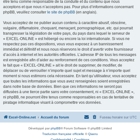
être tenu comme responsable de la conduite et du contenu que nous
acceptons et que nous n’acceptons pas. Pour plus d’informations concernant
phpBB, veuillez consulter
le site de phpBB
(en anglais).
Vous acceptez de ne publier aucun contenu à caractère abusif, obscène,
vulgaire, diffamatoire, choquant, menaçant, pornographique, etc. qui pourrait
transgresser la législation de votre pays, du pays dans lequel le serveur de
« EXCEL-ONLINE » est hébergé ou encore la loi internationale. Si vous ne
respectez pas ces dispositions, vous vous exposez à un bannissement
immédiat et définitif et nous nous réservons le droit d’avertir votre fournisseur
d’accès à internet et les autorités officielles. L’adresse IP de tous les messages
est enregistrée afin d’aider au renforcement de ces conditions. Vous acceptez
le fait que « EXCEL-ONLINE » ait le droit de supprimer, de modifier, de
déplacer ou de verrouiller n’importe quel sujet et message à n’importe quel
moment si nous estimons cela nécessaire. En tant qu’utilisateur, vous acceptez
que toutes les informations que vous avez renseignées soient enregistrées
dans notre base de données. Bien que ces informations ne seront pas
diffusées à une tierce partie sans votre consentement, ni « EXCEL-ONLINE »,
ni phpBB, ne pourront être tenus comme responsables en cas de tentative de
piratage informatique visant à compromettre vos données.
Excel-Online.net
Accueil du forum
Fuseau horaire sur
UTC
Développé par
phpBB
® Forum Software © phpBB Limited
Traduction française officielle
©
Qiaeru
Confidentialité
|
Conditions