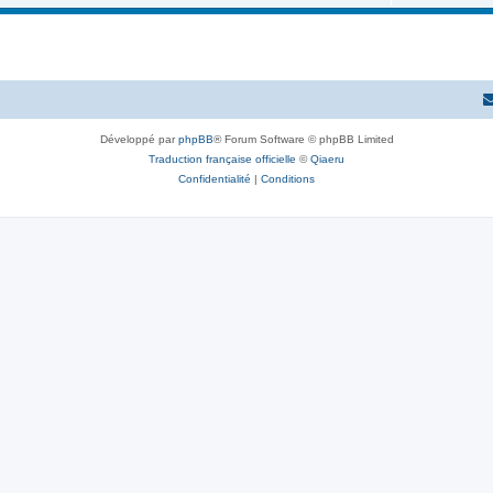
e
u
s
t
j
s
e
t
s
Développé par
phpBB
® Forum Software © phpBB Limited
Traduction française officielle
©
Qiaeru
Confidentialité
|
Conditions