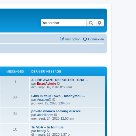
Rechercher
Recherche avancé
Inscription
Connexion
MESSAGES
DERNIER MESSAGE
D
A LIRE AVANT DE POSTER - CHA…
M
1
e
C
par
EnzoAdmin
r
o
dim. sept. 16, 2018 8:58 am
e
n
n
i
s
D
Girls In Your Town - Anonymou…
s
M
23
e
u
e
C
par
Anatole@
r
l
r
o
jeu. févr. 19, 2026 1:04 pm
s
m
t
e
n
n
e
e
i
s
D
private women seeking discree…
s
r
M
32
a
s
e
u
e
C
par
abdelkarim
s
l
r
l
r
o
mer. sept. 24, 2025 12:53 am
a
e
e
g
s
m
t
n
n
g
d
e
e
i
s
e
D
e
Tri VBA + tri formule
s
s
r
e
M
10
a
e
u
e
C
r
par
hendji
s
l
r
l
r
o
n
dim. mars 15, 2020 8:37 pm
a
e