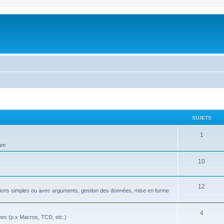
SUJETS
S
1
rum
u
j
S
10
e
u
S
12
t
j
nctions simples ou avec arguments, gestion des données, mise en forme
u
s
e
j
S
4
t
ées (p.x Macros, TCD, etc.)