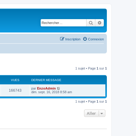
Rechercher
Recherche avancé
Inscription
Connexion
1 sujet • Page
1
sur
1
VUES
DERNIER MESSAGE
D
par
EnzoAdmin
V
166743
e
dim. sept. 16, 2018 8:58 am
r
u
n
1 sujet • Page
1
sur
1
i
e
e
r
Aller
s
m
e
s
s
a
g
e