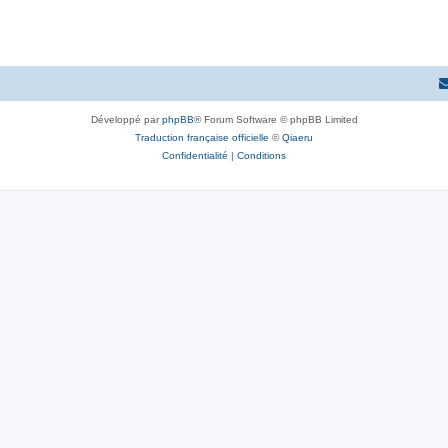
e
s
Développé par
phpBB
® Forum Software © phpBB Limited
Traduction française officielle
©
Qiaeru
Confidentialité
|
Conditions