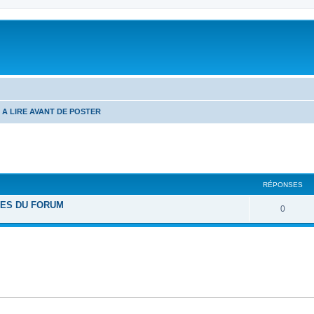
A LIRE AVANT DE POSTER
cher
cherche avancée
RÉPONSES
LES DU FORUM
R
0
é
p
o
n
s