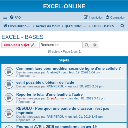
EXCEL-ONLINE
FAQ
Inscription
Connexion
R
Excel-Online.net
Accueil du forum
QUESTIONS EXCEL
EXCEL - BASES
e
EXCEL - BASES
c
Rechercher
Recherche avanc
Nouveau sujet
h
10 sujets • Page
1
sur
1
e
Sujets
r
c
Comment faire pour modifier seconde ligne d'une cellule ?
Dernier message par
Anatole@
«
jeu. févr. 19, 2026 1:04 pm
h
Réponses :
1
e
est-il possible d'obtenir de l'aide
Dernier message par
PAINPERDU
«
jeu. oct. 30, 2025 2:59 pm
r
Reporter le total d'une feuille à l'autre
Dernier message par
EnzoAdmin
«
dim. déc. 01, 2019 3:41 pm
Réponses :
3
RESOLU - Pourquoi une partie du classeur n'est pas
imprimée
Dernier message par
PAINPERDU
«
lun. juil. 01, 2019 3:43 pm
Réponses :
2
Pourquoi AVRIL 2019 se transforme en avr-19