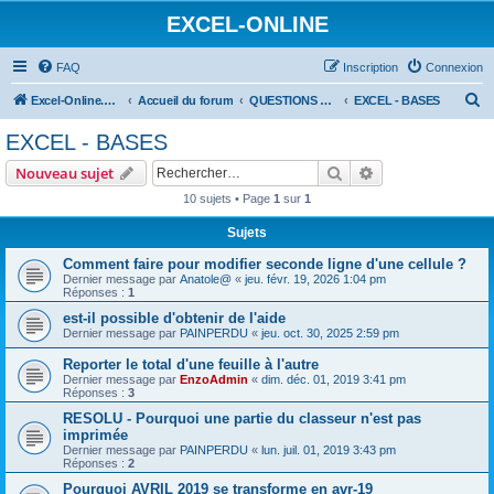
EXCEL-ONLINE
FAQ
Inscription
Connexion
R
Excel-Online.net
Accueil du forum
QUESTIONS EXCEL
EXCEL - BASES
e
EXCEL - BASES
c
Rechercher
Recherche avanc
Nouveau sujet
h
10 sujets • Page
1
sur
1
e
Sujets
r
c
Comment faire pour modifier seconde ligne d'une cellule ?
Dernier message par
Anatole@
«
jeu. févr. 19, 2026 1:04 pm
h
Réponses :
1
e
est-il possible d'obtenir de l'aide
Dernier message par
PAINPERDU
«
jeu. oct. 30, 2025 2:59 pm
r
Reporter le total d'une feuille à l'autre
Dernier message par
EnzoAdmin
«
dim. déc. 01, 2019 3:41 pm
Réponses :
3
RESOLU - Pourquoi une partie du classeur n'est pas
imprimée
Dernier message par
PAINPERDU
«
lun. juil. 01, 2019 3:43 pm
Réponses :
2
Pourquoi AVRIL 2019 se transforme en avr-19