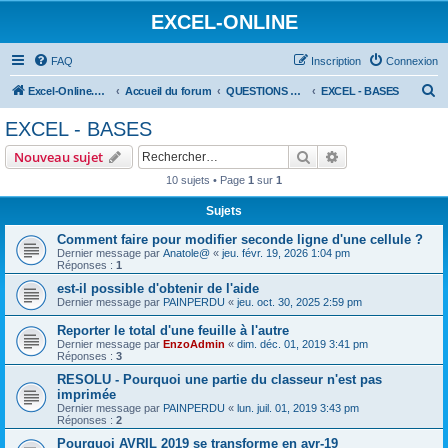
EXCEL-ONLINE
FAQ
Inscription
Connexion
R
Excel-Online.net
Accueil du forum
QUESTIONS EXCEL
EXCEL - BASES
e
EXCEL - BASES
c
Rechercher
Recherche avanc
Nouveau sujet
h
10 sujets • Page
1
sur
1
e
Sujets
r
c
Comment faire pour modifier seconde ligne d'une cellule ?
Dernier message par
Anatole@
«
jeu. févr. 19, 2026 1:04 pm
h
Réponses :
1
e
est-il possible d'obtenir de l'aide
Dernier message par
PAINPERDU
«
jeu. oct. 30, 2025 2:59 pm
r
Reporter le total d'une feuille à l'autre
Dernier message par
EnzoAdmin
«
dim. déc. 01, 2019 3:41 pm
Réponses :
3
RESOLU - Pourquoi une partie du classeur n'est pas
imprimée
Dernier message par
PAINPERDU
«
lun. juil. 01, 2019 3:43 pm
Réponses :
2
Pourquoi AVRIL 2019 se transforme en avr-19