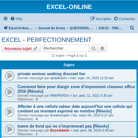
EXCEL-ONLINE
FAQ
Inscription
Connexion
R
Excel-Online.net
Accueil du forum
QUESTIONS EXCEL
EXCEL - PERFECTIONNEMENT
e
EXCEL - PERFECTIONNEMENT
c
Rechercher
Recherche avanc
Nouveau sujet
h
12 sujets • Page
1
sur
1
e
Sujets
r
c
private women seeking discreet fun
Dernier message par
abdelkarim
«
mer. sept. 24, 2025 12:53 am
h
Comment faire pour élargir zone d'impression classeur office
e
2016 [Résolu]
r
Dernier message par
PAINPERDU
«
lun. janv. 11, 2021 5:35 pm
Réponses :
4
Affecter à une cellule valeur date aujourd'hui une cellule qui
contient un montant exprimé en nombre [Résolu]
Dernier message par
lemanosquin
«
lun. mars 04, 2019 5:27 pm
Réponses :
4
trame de fond qui ne s'imprimerait pas [Résolu]
Dernier message par
EnzoAdmin
«
mar. janv. 08, 2019 9:49 am
Réponses :
1