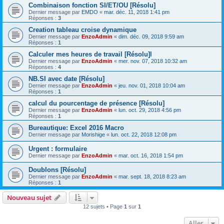
Combinaison fonction SI/ET/OU [Résolu]
Dernier message par
EMDO
«
mar. déc. 11, 2018 1:41 pm
Réponses :
3
Creation tableau croise dynamique
Dernier message par
EnzoAdmin
«
dim. déc. 09, 2018 9:59 am
Réponses :
1
Calculer mes heures de travail [Résolu]l
Dernier message par
EnzoAdmin
«
mer. nov. 07, 2018 10:32 am
Réponses :
4
NB.SI avec date [Résolu]
Dernier message par
EnzoAdmin
«
jeu. nov. 01, 2018 10:04 am
Réponses :
1
calcul du pourcentage de présence [Résolu]
Dernier message par
EnzoAdmin
«
lun. oct. 29, 2018 4:56 pm
Réponses :
1
Bureautique: Excel 2016 Macro
Dernier message par
Morishige
«
lun. oct. 22, 2018 12:08 pm
Urgent : formulaire
Dernier message par
EnzoAdmin
«
mar. oct. 16, 2018 1:54 pm
Doublons [Résolu]
Dernier message par
EnzoAdmin
«
mar. sept. 18, 2018 8:23 am
Réponses :
1
Nouveau sujet
12 sujets • Page
1
sur
1
Aller