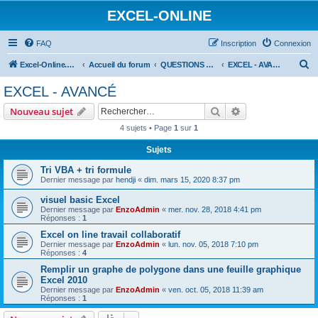
EXCEL-ONLINE
FAQ
Inscription
Connexion
R
Excel-Online.net
Accueil du forum
QUESTIONS EXCEL
EXCEL - AVANCÉ
e
EXCEL - AVANCÉ
c
Rechercher
Recherche avanc
Nouveau sujet
h
4 sujets • Page
1
sur
1
e
Sujets
r
c
Tri VBA + tri formule
Dernier message par
hendji
«
dim. mars 15, 2020 8:37 pm
h
visuel basic Excel
e
Dernier message par
EnzoAdmin
«
mer. nov. 28, 2018 4:41 pm
r
Réponses :
1
Excel on line travail collaboratif
Dernier message par
EnzoAdmin
«
lun. nov. 05, 2018 7:10 pm
Réponses :
4
Remplir un graphe de polygone dans une feuille graphique
Excel 2010
Dernier message par
EnzoAdmin
«
ven. oct. 05, 2018 11:39 am
Réponses :
1