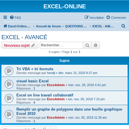
EXCEL-ONLINE
FAQ
Inscription
Connexion
R
Excel-Online.net
Accueil du forum
QUESTIONS EXCEL
EXCEL - AVANCÉ
e
EXCEL - AVANCÉ
c
Rechercher
Recherche avanc
Nouveau sujet
h
4 sujets • Page
1
sur
1
e
Sujets
r
c
Tri VBA + tri formule
Dernier message par
hendji
«
dim. mars 15, 2020 8:37 pm
h
visuel basic Excel
e
Dernier message par
EnzoAdmin
«
mer. nov. 28, 2018 4:41 pm
r
Réponses :
1
Excel on line travail collaboratif
Dernier message par
EnzoAdmin
«
lun. nov. 05, 2018 7:10 pm
Réponses :
4
Remplir un graphe de polygone dans une feuille graphique
Excel 2010
Dernier message par
EnzoAdmin
«
ven. oct. 05, 2018 11:39 am
Réponses :
1