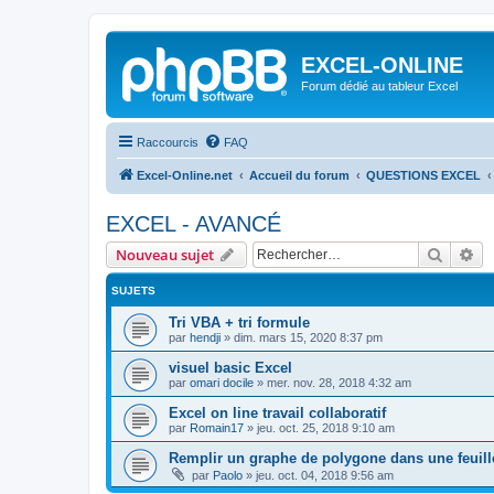
EXCEL-ONLINE
Forum dédié au tableur Excel
Raccourcis
FAQ
Excel-Online.net
Accueil du forum
QUESTIONS EXCEL
EXCEL - AVANCÉ
Recher
Re
Nouveau sujet
SUJETS
Tri VBA + tri formule
par
hendji
»
dim. mars 15, 2020 8:37 pm
visuel basic Excel
par
omari docile
»
mer. nov. 28, 2018 4:32 am
Excel on line travail collaboratif
par
Romain17
»
jeu. oct. 25, 2018 9:10 am
Remplir un graphe de polygone dans une feuill
par
Paolo
»
jeu. oct. 04, 2018 9:56 am