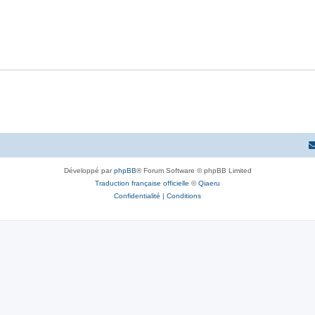
e
o
s
p
s
n
e
o
s
s
n
e
s
s
e
s
Développé par
phpBB
® Forum Software © phpBB Limited
Traduction française officielle
©
Qiaeru
Confidentialité
|
Conditions