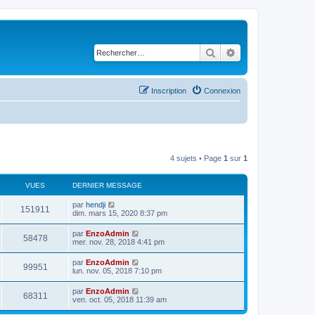
Rechercher
Recherche avancé
Inscription
Connexion
4 sujets • Page
1
sur
1
VUES
DERNIER MESSAGE
D
par
hendji
V
151911
e
dim. mars 15, 2020 8:37 pm
r
u
n
D
par
EnzoAdmin
V
58478
i
e
mer. nov. 28, 2018 4:41 pm
e
e
r
r
u
n
D
par
EnzoAdmin
s
m
V
99951
i
e
lun. nov. 05, 2018 7:10 pm
e
e
e
r
s
r
u
n
s
D
par
EnzoAdmin
s
m
V
68311
i
a
e
ven. oct. 05, 2018 11:39 am
e
e
e
g
r
s
r
u
e