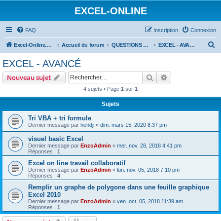
EXCEL-ONLINE
FAQ
Inscription
Connexion
R
Excel-Online.net
Accueil du forum
QUESTIONS EXCEL
EXCEL - AVANCÉ
e
EXCEL - AVANCÉ
c
Rechercher
Recherche avanc
Nouveau sujet
h
4 sujets • Page
1
sur
1
e
Sujets
r
c
Tri VBA + tri formule
Dernier message par
hendji
«
dim. mars 15, 2020 8:37 pm
h
visuel basic Excel
e
Dernier message par
EnzoAdmin
«
mer. nov. 28, 2018 4:41 pm
r
Réponses :
1
Excel on line travail collaboratif
Dernier message par
EnzoAdmin
«
lun. nov. 05, 2018 7:10 pm
Réponses :
4
Remplir un graphe de polygone dans une feuille graphique
Excel 2010
Dernier message par
EnzoAdmin
«
ven. oct. 05, 2018 11:39 am
Réponses :
1