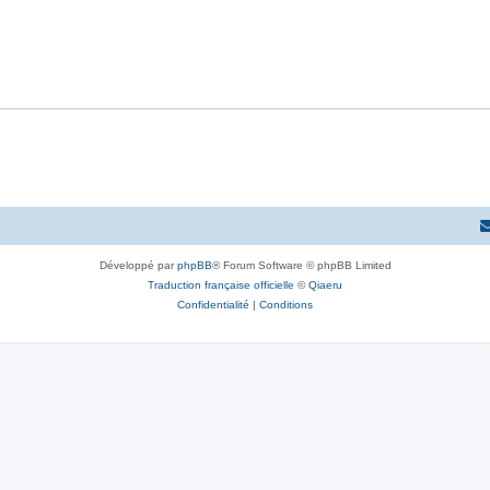
e
o
s
p
s
n
e
o
s
s
n
e
s
s
e
s
Développé par
phpBB
® Forum Software © phpBB Limited
Traduction française officielle
©
Qiaeru
Confidentialité
|
Conditions