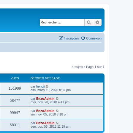
Rechercher
Recherche avancé
Inscription
Connexion
4 sujets • Page
1
sur
1
VUES
DERNIER MESSAGE
D
par
hendji
V
151909
e
dim. mars 15, 2020 8:37 pm
r
u
n
D
par
EnzoAdmin
V
58477
i
e
mer. nov. 28, 2018 4:41 pm
e
e
r
r
u
n
D
par
EnzoAdmin
s
m
V
99947
i
e
lun. nov. 05, 2018 7:10 pm
e
e
e
r
s
r
u
n
s
D
par
EnzoAdmin
s
m
V
68311
i
a
e
ven. oct. 05, 2018 11:39 am
e
e
e
g
r
s
r
u
e