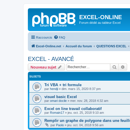
EXCEL-ONLINE
Forum dédié au tableur Excel
Raccourcis
FAQ
Excel-Online.net
Accueil du forum
QUESTIONS EXCEL
EXCEL - AVANCÉ
Recher
Re
Nouveau sujet
SUJETS
Tri VBA + tri formule
par
hendji
»
dim. mars 15, 2020 8:37 pm
visuel basic Excel
par
omari docile
»
mer. nov. 28, 2018 4:32 am
Excel on line travail collaboratif
par
Romain17
»
jeu. oct. 25, 2018 9:10 am
Remplir un graphe de polygone dans une feuill
par
Paolo
»
jeu. oct. 04, 2018 9:56 am