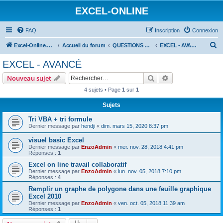
EXCEL-ONLINE
FAQ
Inscription
Connexion
R
Excel-Online.net
Accueil du forum
QUESTIONS EXCEL
EXCEL - AVANCÉ
e
EXCEL - AVANCÉ
c
Rechercher
Recherche avanc
Nouveau sujet
h
4 sujets • Page
1
sur
1
e
Sujets
r
c
Tri VBA + tri formule
Dernier message par
hendji
«
dim. mars 15, 2020 8:37 pm
h
visuel basic Excel
e
Dernier message par
EnzoAdmin
«
mer. nov. 28, 2018 4:41 pm
r
Réponses :
1
Excel on line travail collaboratif
Dernier message par
EnzoAdmin
«
lun. nov. 05, 2018 7:10 pm
Réponses :
4
Remplir un graphe de polygone dans une feuille graphique
Excel 2010
Dernier message par
EnzoAdmin
«
ven. oct. 05, 2018 11:39 am
Réponses :
1