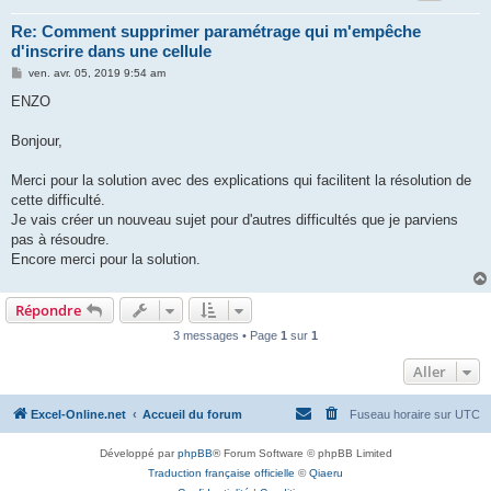
Re: Comment supprimer paramétrage qui m'empêche
d'inscrire dans une cellule
M
ven. avr. 05, 2019 9:54 am
e
s
ENZO
s
a
g
Bonjour,
e
Merci pour la solution avec des explications qui facilitent la résolution de
cette difficulté.
Je vais créer un nouveau sujet pour d'autres difficultés que je parviens
pas à résoudre.
Encore merci pour la solution.
Répondre
3 messages • Page
1
sur
1
Aller
Excel-Online.net
Accueil du forum
Fuseau horaire sur
UTC
Développé par
phpBB
® Forum Software © phpBB Limited
Traduction française officielle
©
Qiaeru