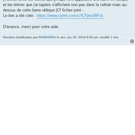
et les lettres que j'ai tapées s'affichent non pas dans la cellule mais au-
dessus de cette barre oblique (Cf fichier joint -
Le lien a été crée :
https://www.cjoint.com/c/ICFjmziBFsL
D'avance, merci pour votre aide
Dernière modification par
PAINPERDU
le ven. avr. 05, 2019 9:58 am, modifié 1 fois.