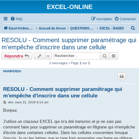
EXCEL-ONLINE
FAQ
Inscription
Connexion
R
Excel-Online.net
Accueil du forum
QUESTIONS EXCEL
EXCEL - BASES
e
RESOLU - Comment supprimer paramétrage qui
c
m'empêche d'inscrire dans une cellule
h
Rechercher
Recherche 
Répondre
e
3 messages • Page
1
sur
1
r
PAINPERDU
c
h
e
RESOLU - Comment supprimer paramétrage qui
m'empêche d'inscrire dans une cellule
r
M
dim. mars 31, 2019 9:14 am
e
s
Bonjour,
s
a
g
J'utilise un classeur EXCEL qui m'a été transmis et je ne sais pas
e
comment faire pour supprimer un paramétrage en filigrane qui m'empêche
d'écrire dans certaines cellules. Dans les cellules concernées lorsque
j'inscris, la ou les lettres que je tape font apparaitre une barre en oblique