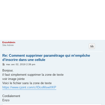
EnzoAdmin
Site Admin
Re: Comment supprimer paramétrage qui m'empêche
d'inscrire dans une cellule
M
mar. avr. 02, 2019 2:39 pm
e
s
Bonjour,
s
il faut simplement supprimer la zone de texte
a
g
voir image jointe
e
Voici le fichier sans la zone de texte
https://www.cjoint.com/c/IDcoMswiXKP
Cordialement
Enzo