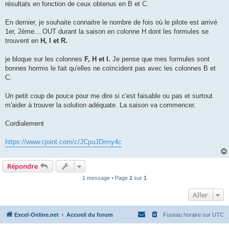
résultats en fonction de ceux obtenus en B et C.
En dernier, je souhaite connaitre le nombre de fois où le pilote est arrivé
1er, 2ème....OUT durant la saison en colonne H dont les formules se
trouvent en
H, I et R.
je bloque sur les colonnes
F, H et I.
Je pense que mes formules sont
bonnes hormis le fait qu'elles ne coïncident pas avec les colonnes B et
C.
Un petit coup de pouce pour me dire si c'est faisable ou pas et surtout
m'aider à trouver la solution adéquate. La saison va commencer.
Cordialement
https://www.cjoint.com/c/JCpuJDrmy4c
Répondre
1 message • Page
1
sur
1
Aller
Excel-Online.net
Accueil du forum
Fuseau horaire sur
UTC