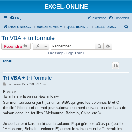
EXCEL-ONLINE
FAQ
Inscription
Connexion
R
Excel-Online.net
Accueil du forum
QUESTIONS EXCEL
EXCEL - AVANCÉ
e
Tri VBA + tri formule
c
Rechercher
Recherche 
Répondre
h
1 message • Page
1
sur
1
e
hendji
r
c
h
Tri VBA + tri formule
e
M
dim. mars 15, 2020 8:37 pm
e
r
s
Bonjour,
s
Je suis sur la casse tête suivant.
a
g
Sur mon tableau ci-joint, j'ai un
tri VBA
qui gère les colonnes
B et C
e
(feuille "Pilotes) et se met jour automatiquement suivant les résultats de
saison dans les feuilles "Melbourne, Bahrein, Chine etc.)).
Je souhaiterai faire un tri sur la colonne
F
qui gère les pôles po (feuille
"Melbourne, Bahrein...colonne
E
) durant la saison et qui afficherait les