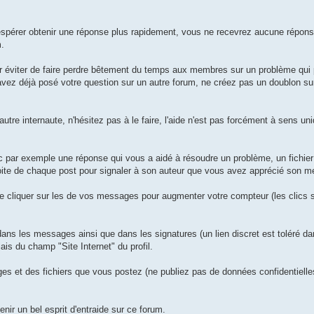
 espérer obtenir une réponse plus rapidement, vous ne recevrez aucune répons
m.
 éviter de faire perdre bêtement du temps aux membres sur un problème qui p
s avez déjà posé votre question sur un autre forum, ne créez pas un doublon s
autre internaute, n'hésitez pas à le faire, l'aide n'est pas forcément à sens u
c par exemple une réponse qui vous a aidé à résoudre un problème, un fichier
 droite de chaque post pour signaler à son auteur que vous avez apprécié son 
 cliquer sur les de vos messages pour augmenter votre compteur (les clics su
dans les messages ainsi que dans les signatures (un lien discret est toléré da
ais du champ "Site Internet" du profil.
s et des fichiers que vous postez (ne publiez pas de données confidentielles
nir un bel esprit d'entraide sur ce forum.