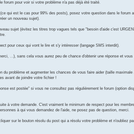
e forum pour voir si votre problème n'a pas déjà été traité.
 (ce qui est le cas pour 99% des posts), posez votre question dans le forum 
éer un nouveau sujet).
uveau sujet (évitez les titres trop vagues tels que "besoin d'aide c'est URGE
tre.
ect pour ceux qui vont le lire et s'y intéresser (langage SMS interdit).
erci, ...), sans cela vous aurez peu de chance d'obtenir une réponse et vous 
ion du problème et augmenter les chances de vous faire aider (taille maximale 
es avant de joindre votre fichier !
ponse est postée" si vous ne consultez pas régulièrement le forum (option dis
uite à votre demande. C'est vraiment le minimum de respect pour les membre
personnes à qui vous demandez de l'aide, ne posez pas de question, merci.
uer sur le bouton résolu du post qui a résolu votre problème et n'oubliez pa