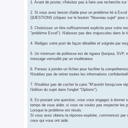
1. Avant de poster, n'hésitez pas à faire une recherche sur l
2. Si vous avez besoin d'aide pour un problème lié à Excel
QUESTIONS (cliquez sur le bouton "Nouveau sujet" pour cr
3. Choisissez un titre suffisamment explicite pour votre no
"problème Excel"). N'abusez pas des majuscules dans le ti
4. Rédigez votre post de façon détaillée et soignée par resp
5. Un minimum de politesse est de rigueur (bonjour, SVP, m
message verrouillé par un modérateur.
6. Pensez à joindre un fichier pour faciliter la compréhens
N'oubliez pas de retirer toutes les informations confidentiell
7. N'oubliez pas de cocher la case "M’avertir lorsqu’une ré
l'édition du sujet dans l'onglet "Options").
8. En postant une question, vous vous engagez à donner s
temps de vous aider, si vous ne voulez pas respecter les 
Lorsque le problème est résolu
Si vous avez obtenu la réponse espérée, commencez par cliq
ceux qui vous ont aidé.