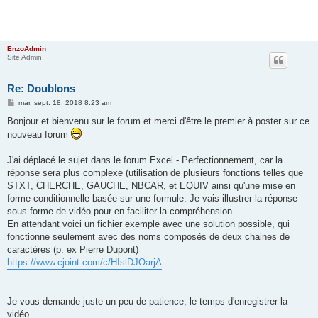
EnzoAdmin
Site Admin
Re: Doublons
M
mar. sept. 18, 2018 8:23 am
e
s
Bonjour et bienvenu sur le forum et merci d'être le premier à poster sur ce
s
nouveau forum
a
g
e
J'ai déplacé le sujet dans le forum Excel - Perfectionnement, car la
réponse sera plus complexe (utilisation de plusieurs fonctions telles que
STXT, CHERCHE, GAUCHE, NBCAR, et EQUIV ainsi qu'une mise en
forme conditionnelle basée sur une formule. Je vais illustrer la réponse
sous forme de vidéo pour en faciliter la compréhension.
En attendant voici un fichier exemple avec une solution possible, qui
fonctionne seulement avec des noms composés de deux chaines de
caractères (p. ex Pierre Dupont)
https://www.cjoint.com/c/HIslDJOarjA
Je vous demande juste un peu de patience, le temps d'enregistrer la
vidéo.