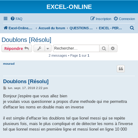
EXCEL-ONLINE
FAQ
Inscription
Connexion
R
Excel-Online.net
Accueil du forum
QUESTIONS EXCEL
EXCEL - PERFECTIONNEMENT
e
Doublons [Résolu]
c
Rechercher
Recherche 
Répondre
h
2 messages • Page
1
sur
1
e
mourad
r
c
h
Doublons [Résolu]
e
M
lun. sept. 17, 2018 2:22 pm
e
r
s
Bonjour j'espère que vous allez bien
s
je voulais vous questionner a propos d'une methode qui me permettra
a
g
d'effacer les noms en double mais en inverse
e
il est simple d’effacer les doublons tel que lionel messi qui se repète
plusieurs fois, mais le plus compliqué et de détecter les noms à l'inverse
tel que lionnel messi en première ligne et messi lionel en ligne 10 000